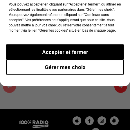
06h47
Vous pouvez accepter en cliquant sur "Accepter et fermer", ou affiner en
sélectionnant les finalités et/ou partenaires dans "Gérer mes choix".
30 juin 2026 - 1 min 14 sec
Vous pouvez également refuser en cliquant sur "Continuer sans
accepter". Vos préférences ne s'appliqueront que pour ce site. Vous
L'AGENDA DU PAYS CATALANS DU 30/06/2026
pouvez mettre à jour vos choix, ou retirer votre consentement à tout
À 06H47
moment via le lien "Gérer les cookies" situé en bas de chaque page.
L'agenda du Pays catalan
Accepter et fermer
Gérer mes choix