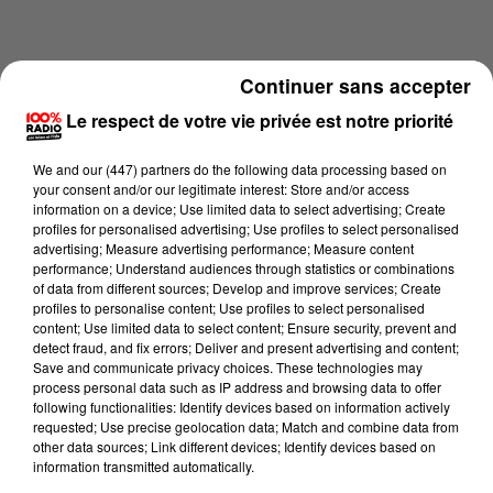
Continuer sans accepter
Le respect de votre vie privée est notre priorité
We and
our (447) partners
do the following data processing based on
your consent and/or our legitimate interest: Store and/or access
information on a device; Use limited data to select advertising; Create
profiles for personalised advertising; Use profiles to select personalised
advertising; Measure advertising performance; Measure content
performance; Understand audiences through statistics or combinations
of data from different sources; Develop and improve services; Create
profiles to personalise content; Use profiles to select personalised
content; Use limited data to select content; Ensure security, prevent and
Lecture (1 min 14 sec)
detect fraud, and fix errors; Deliver and present advertising and content;
Save and communicate privacy choices. These technologies may
process personal data such as IP address and browsing data to offer
following functionalities: Identify devices based on information actively
100%
requested; Use precise geolocation data; Match and combine data from
other data sources; Link different devices; Identify devices based on
L'agenda du Pays catalans du 30/06/2026 à
information transmitted automatically.