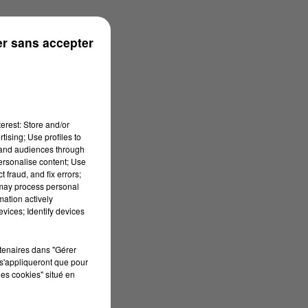
ns
r sans accepter
erest: Store and/or
tising; Use profiles to
tand audiences through
personalise content; Use
 fraud, and fix errors;
 may process personal
mation actively
vices; Identify devices
rtenaires dans "Gérer
s'appliqueront que pour
les cookies" situé en