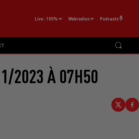
Live :
100%
Webradios
Podcasts
CT
1/2023 À 07H50