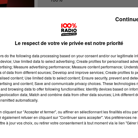
100% Radio l'agenda du Pays catala
Continue
Le respect de votre vie privée est notre priorité
ers
do the following data processing based on your consent and/or our legitimate int
device; Use limited data to select advertising; Create profiles for personalised adver
vertising; Measure advertising performance; Measure content performance; Unders
ns of data from different sources; Develop and improve services; Create profiles to 
alised content; Use limited data to select content; Ensure security, prevent and detect
ertising and content; Save and communicate privacy choices. These technologies
and browsing data to offer following functionalities: Identify devices based on infor
eolocation data; Match and combine data from other data sources; Link different de
nsmitted automatically.
cliquant sur "Accepter et fermer", ou affiner en sélectionnant les finalités et/ou pa
 également refuser en cliquant sur "Continuer sans accepter". Vos préférences ne 
tre à jour vos choix, ou retirer votre consentement à tout moment via le lien "Gérer 