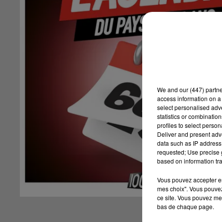
We and
our (447) partn
access information on a 
select personalised ad
statistics or combinatio
profiles to select person
Deliver and present adv
data such as IP address 
requested; Use precise g
based on information tra
Vous pouvez accepter en 
mes choix". Vous pouvez
ce site. Vous pouvez met
bas de chaque page.