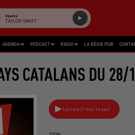
Opalite
TAYLOR SWIFT
AGENDA
PODCAST
RADIO
LA RÉGIE PUB
CONTA
AYS CATALANS DU 28/1
Lecture (1 min 14 sec)
100%