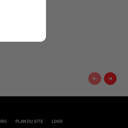
URS
PLAN DU SITE
LOGO