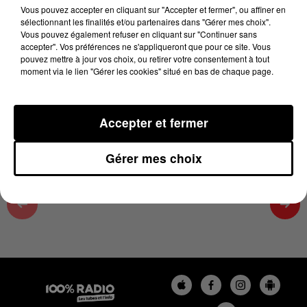
16h38
Vous pouvez accepter en cliquant sur "Accepter et fermer", ou affiner en
sélectionnant les finalités et/ou partenaires dans "Gérer mes choix".
26 juin 2026 - 1 min 14 sec
Vous pouvez également refuser en cliquant sur "Continuer sans
accepter". Vos préférences ne s'appliqueront que pour ce site. Vous
L'AGENDA DU PAYS CATALANS DU 26/06/2026
pouvez mettre à jour vos choix, ou retirer votre consentement à tout
À 16H38
moment via le lien "Gérer les cookies" situé en bas de chaque page.
L'agenda du Pays catalan
Accepter et fermer
Gérer mes choix