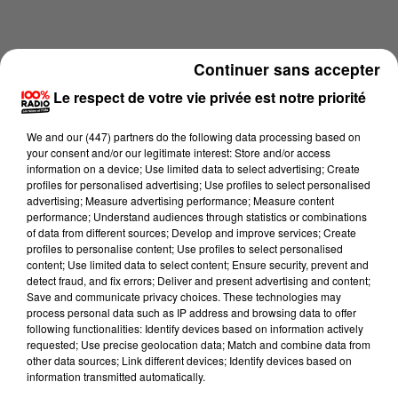
Continuer sans accepter
Le respect de votre vie privée est notre priorité
We and
our (447) partners
do the following data processing based on
your consent and/or our legitimate interest: Store and/or access
information on a device; Use limited data to select advertising; Create
profiles for personalised advertising; Use profiles to select personalised
advertising; Measure advertising performance; Measure content
performance; Understand audiences through statistics or combinations
of data from different sources; Develop and improve services; Create
profiles to personalise content; Use profiles to select personalised
content; Use limited data to select content; Ensure security, prevent and
Lecture (1 min 14 sec)
detect fraud, and fix errors; Deliver and present advertising and content;
Save and communicate privacy choices. These technologies may
process personal data such as IP address and browsing data to offer
following functionalities: Identify devices based on information actively
100%
requested; Use precise geolocation data; Match and combine data from
other data sources; Link different devices; Identify devices based on
L'agenda du Pays catalans du 26/06/2026 à
information transmitted automatically.