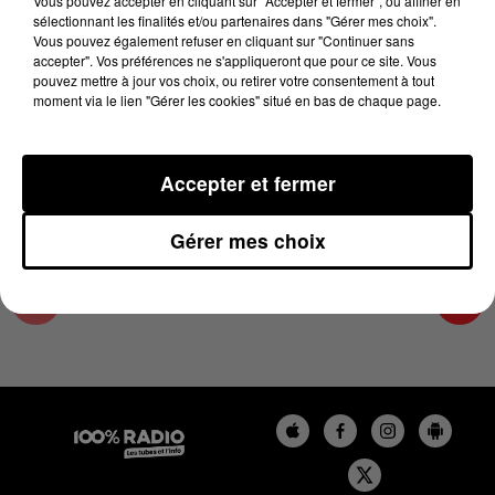
Vous pouvez accepter en cliquant sur "Accepter et fermer", ou affiner en
26 juin 2025 - 1 min 24 sec
sélectionnant les finalités et/ou partenaires dans "Gérer mes choix".
Vous pouvez également refuser en cliquant sur "Continuer sans
L'AGENDA DU PAYS CATALANS DU 26/06/2025
accepter". Vos préférences ne s'appliqueront que pour ce site. Vous
À 11H00
pouvez mettre à jour vos choix, ou retirer votre consentement à tout
moment via le lien "Gérer les cookies" situé en bas de chaque page.
L'agenda du Pays catalan
Accepter et fermer
Gérer mes choix