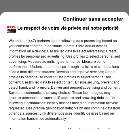
Continuer sans accepter
Le respect de votre vie privée est notre priorité
We and
our (447) partners
do the following data processing based on
your consent and/or our legitimate interest: Store and/or access
information on a device; Use limited data to select advertising; Create
profiles for personalised advertising; Use profiles to select personalised
advertising; Measure advertising performance; Measure content
performance; Understand audiences through statistics or combinations
of data from different sources; Develop and improve services; Create
profiles to personalise content; Use profiles to select personalised
content; Use limited data to select content; Ensure security, prevent and
Lecture (1 min 24 sec)
detect fraud, and fix errors; Deliver and present advertising and content;
Save and communicate privacy choices. These technologies may
process personal data such as IP address and browsing data to offer
following functionalities: Identify devices based on information actively
requested; Use precise geolocation data; Match and combine data from
100%
other data sources; Link different devices; Identify devices based on
information transmitted automatically.
100% Radio l'agenda du Pays catalans