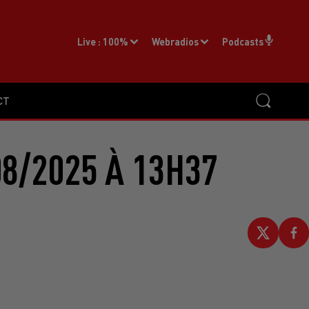
Live :
100%
Webradios
Podcasts
CT
8/2025 À 13H37