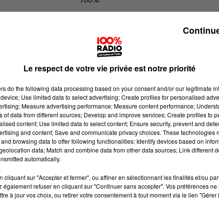
100% Radio l'agenda du Pays catala
Continue
Le respect de votre vie privée est notre priorité
ers
do the following data processing based on your consent and/or our legitimate int
device; Use limited data to select advertising; Create profiles for personalised adver
vertising; Measure advertising performance; Measure content performance; Unders
ns of data from different sources; Develop and improve services; Create profiles to 
alised content; Use limited data to select content; Ensure security, prevent and detect
ertising and content; Save and communicate privacy choices. These technologies
and browsing data to offer following functionalities: Identify devices based on infor
eolocation data; Match and combine data from other data sources; Link different de
nsmitted automatically.
cliquant sur "Accepter et fermer", ou affiner en sélectionnant les finalités et/ou pa
 également refuser en cliquant sur "Continuer sans accepter". Vos préférences ne 
tre à jour vos choix, ou retirer votre consentement à tout moment via le lien "Gérer 