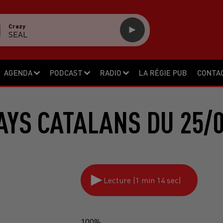
Crazy
SEAL
AGENDA
PODCAST
RADIO
LA RÉGIE PUB
CONTA
AYS CATALANS DU 25/0
Lecture (1 min 14 sec)
100%