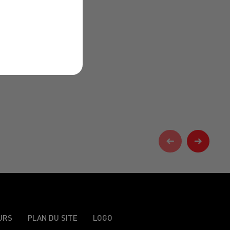
URS
PLAN DU SITE
LOGO