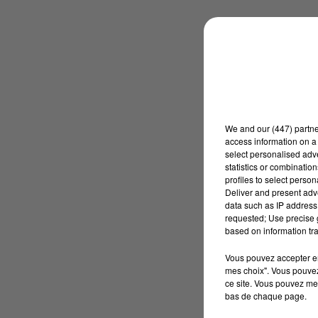
We and
our (447) partn
access information on a 
select personalised ad
statistics or combinatio
profiles to select person
Deliver and present adv
data such as IP address 
requested; Use precise g
based on information tra
Vous pouvez accepter en 
mes choix". Vous pouvez
ce site. Vous pouvez met
bas de chaque page.