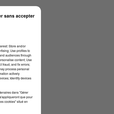
ns
r sans accepter
erest: Store and/or
tising; Use profiles to
tand audiences through
personalise content; Use
 fraud, and fix errors;
 may process personal
mation actively
vices; Identify devices
rtenaires dans "Gérer
s'appliqueront que pour
les cookies" situé en