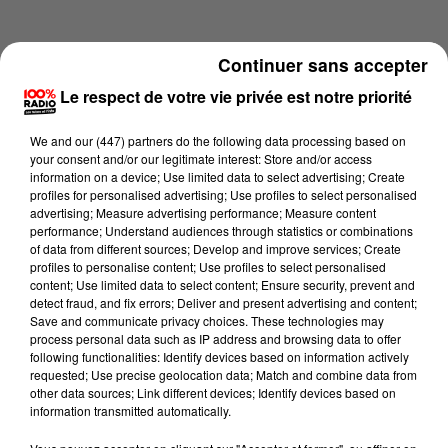
Continuer sans accepter
Le respect de votre vie privée est notre priorité
We and
our (447) partners
do the following data processing based on
your consent and/or our legitimate interest: Store and/or access
information on a device; Use limited data to select advertising; Create
profiles for personalised advertising; Use profiles to select personalised
advertising; Measure advertising performance; Measure content
performance; Understand audiences through statistics or combinations
of data from different sources; Develop and improve services; Create
profiles to personalise content; Use profiles to select personalised
content; Use limited data to select content; Ensure security, prevent and
Lecture (1 min 9 sec)
detect fraud, and fix errors; Deliver and present advertising and content;
Save and communicate privacy choices. These technologies may
process personal data such as IP address and browsing data to offer
following functionalities: Identify devices based on information actively
requested; Use precise geolocation data; Match and combine data from
100%
other data sources; Link different devices; Identify devices based on
information transmitted automatically.
100% Radio l'agenda du Pays catalans