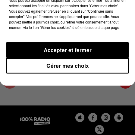
Vous pouvez accepter en cliquant sur "Accepter et fermer", ou affiner en
25 août 2025 - 1 min 9 sec
sélectionnant les finalités et/ou partenaires dans "Gérer mes choix".
Vous pouvez également refuser en cliquant sur "Continuer sans
L'AGENDA DU PAYS CATALANS DU 25/08/2025
accepter". Vos préférences ne s'appliqueront que pour ce site. Vous
À 11H39
pouvez mettre à jour vos choix, ou retirer votre consentement à tout
moment via le lien "Gérer les cookies" situé en bas de chaque page.
L'agenda du Pays catalan
Accepter et fermer
Gérer mes choix