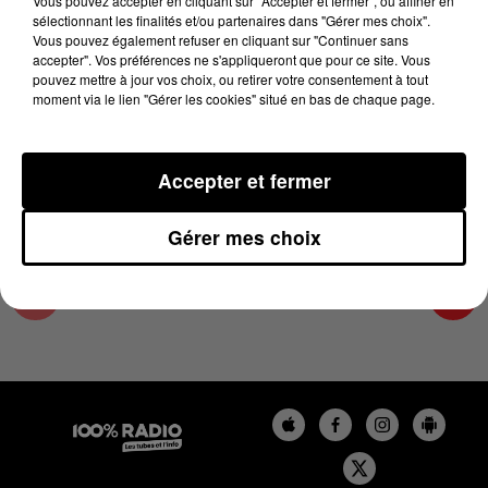
Vous pouvez accepter en cliquant sur "Accepter et fermer", ou affiner en
23 avril 2024 - 1 min 14 sec
sélectionnant les finalités et/ou partenaires dans "Gérer mes choix".
Vous pouvez également refuser en cliquant sur "Continuer sans
L'AGENDA DU PAYS CATALANS DU 23/04/2024
accepter". Vos préférences ne s'appliqueront que pour ce site. Vous
À 06H47
pouvez mettre à jour vos choix, ou retirer votre consentement à tout
moment via le lien "Gérer les cookies" situé en bas de chaque page.
L'agenda du Pays catalan
Accepter et fermer
Gérer mes choix