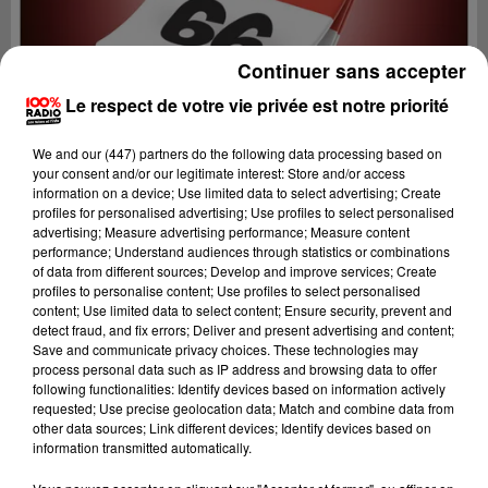
Continuer sans accepter
Le respect de votre vie privée est notre priorité
We and
our (447) partners
do the following data processing based on
your consent and/or our legitimate interest: Store and/or access
information on a device; Use limited data to select advertising; Create
profiles for personalised advertising; Use profiles to select personalised
advertising; Measure advertising performance; Measure content
performance; Understand audiences through statistics or combinations
of data from different sources; Develop and improve services; Create
profiles to personalise content; Use profiles to select personalised
content; Use limited data to select content; Ensure security, prevent and
Lecture (1 min 14 sec)
detect fraud, and fix errors; Deliver and present advertising and content;
Save and communicate privacy choices. These technologies may
process personal data such as IP address and browsing data to offer
following functionalities: Identify devices based on information actively
requested; Use precise geolocation data; Match and combine data from
100%
other data sources; Link different devices; Identify devices based on
information transmitted automatically.
100% Radio l'agenda du Pays catalans