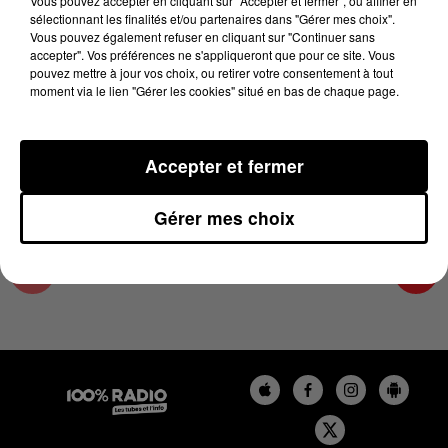
Vous pouvez accepter en cliquant sur "Accepter et fermer", ou affiner en
22 novembre 2024 - 1 min 14 sec
sélectionnant les finalités et/ou partenaires dans "Gérer mes choix".
Vous pouvez également refuser en cliquant sur "Continuer sans
L'AGENDA DU PAYS CATALANS DU 22/11/2024
accepter". Vos préférences ne s'appliqueront que pour ce site. Vous
À 07H51
pouvez mettre à jour vos choix, ou retirer votre consentement à tout
moment via le lien "Gérer les cookies" situé en bas de chaque page.
L'agenda du Pays catalan
Accepter et fermer
Gérer mes choix