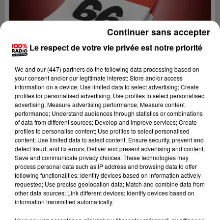
Continuer sans accepter
Le respect de votre vie privée est notre priorité
We and
our (447) partners
do the following data processing based on
your consent and/or our legitimate interest: Store and/or access
information on a device; Use limited data to select advertising; Create
profiles for personalised advertising; Use profiles to select personalised
advertising; Measure advertising performance; Measure content
performance; Understand audiences through statistics or combinations
of data from different sources; Develop and improve services; Create
profiles to personalise content; Use profiles to select personalised
content; Use limited data to select content; Ensure security, prevent and
Lecture (1 min 14 sec)
detect fraud, and fix errors; Deliver and present advertising and content;
Save and communicate privacy choices. These technologies may
process personal data such as IP address and browsing data to offer
following functionalities: Identify devices based on information actively
requested; Use precise geolocation data; Match and combine data from
100%
other data sources; Link different devices; Identify devices based on
information transmitted automatically.
100% Radio l'agenda du Pays catalans