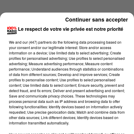
Continuer sans accepter
Le respect de votre vie privée est notre priorité
We and
our (447) partners
do the following data processing based on
your consent and/or our legitimate interest: Store and/or access
information on a device; Use limited data to select advertising; Create
profiles for personalised advertising; Use profiles to select personalised
advertising; Measure advertising performance; Measure content
performance; Understand audiences through statistics or combinations
of data from different sources; Develop and improve services; Create
profiles to personalise content; Use profiles to select personalised
content; Use limited data to select content; Ensure security, prevent and
Lecture (3 min 56 sec)
detect fraud, and fix errors; Deliver and present advertising and content;
Save and communicate privacy choices. These technologies may
process personal data such as IP address and browsing data to offer
following functionalities: Identify devices based on information actively
requested; Use precise geolocation data; Match and combine data from
100%
other data sources; Link different devices; Identify devices based on
information transmitted automatically.
100% Radio l'agenda du Pays catalans