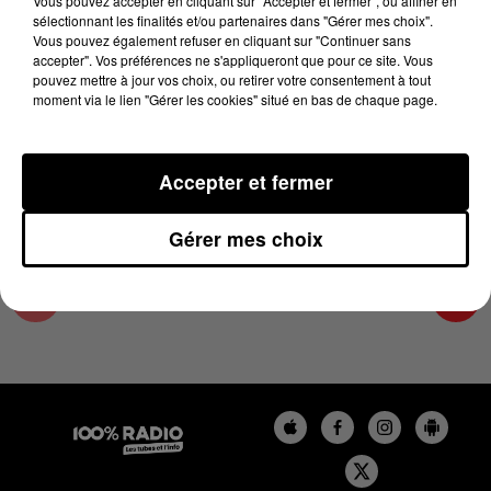
Vous pouvez accepter en cliquant sur "Accepter et fermer", ou affiner en
21 juin 2025 - 3 min 56 sec
sélectionnant les finalités et/ou partenaires dans "Gérer mes choix".
Vous pouvez également refuser en cliquant sur "Continuer sans
L'AGENDA DU PAYS CATALANS DU 21/06/2025
accepter". Vos préférences ne s'appliqueront que pour ce site. Vous
À 07H42
pouvez mettre à jour vos choix, ou retirer votre consentement à tout
moment via le lien "Gérer les cookies" situé en bas de chaque page.
L'agenda du Pays catalan
Accepter et fermer
Gérer mes choix