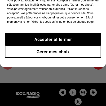
Vous pouvez accepter en cliquant sur "Accepter et fermer", ou affiner en
18 juillet 2023 - 1 min 12 sec
sélectionnant les finalités et/ou partenaires dans "Gérer mes choix".
Vous pouvez également refuser en cliquant sur "Continuer sans
L'AGENDA DU PAYS CATALANS DU 18/07/2023
accepter". Vos préférences ne s'appliqueront que pour ce site. Vous
À 07H49
pouvez mettre à jour vos choix, ou retirer votre consentement à tout
moment via le lien "Gérer les cookies" situé en bas de chaque page.
L'agenda du Pays catalan
Accepter et fermer
Gérer mes choix