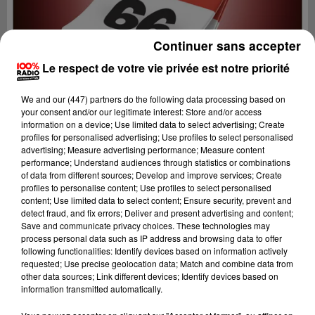
Continuer sans accepter
Le respect de votre vie privée est notre priorité
We and
our (447) partners
do the following data processing based on
your consent and/or our legitimate interest: Store and/or access
information on a device; Use limited data to select advertising; Create
profiles for personalised advertising; Use profiles to select personalised
advertising; Measure advertising performance; Measure content
performance; Understand audiences through statistics or combinations
of data from different sources; Develop and improve services; Create
profiles to personalise content; Use profiles to select personalised
content; Use limited data to select content; Ensure security, prevent and
Lecture (1 min 12 sec)
detect fraud, and fix errors; Deliver and present advertising and content;
Save and communicate privacy choices. These technologies may
process personal data such as IP address and browsing data to offer
following functionalities: Identify devices based on information actively
requested; Use precise geolocation data; Match and combine data from
100%
other data sources; Link different devices; Identify devices based on
information transmitted automatically.
100% Radio l'agenda du Pays catalans