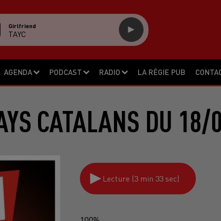
Girlfriend
TAYC
AGENDA
PODCAST
RADIO
LA RÉGIE PUB
CONTA
AYS CATALANS DU 18/0
Lecture (3 min 33 sec)
100%