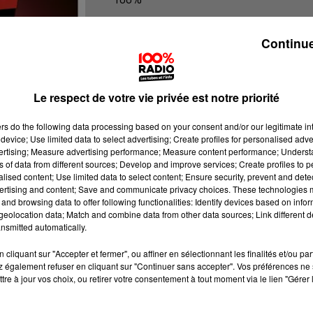
100% Radio l'agenda du Pays catala
Continue
Le respect de votre vie privée est notre priorité
ers
do the following data processing based on your consent and/or our legitimate int
device; Use limited data to select advertising; Create profiles for personalised adver
vertising; Measure advertising performance; Measure content performance; Unders
ns of data from different sources; Develop and improve services; Create profiles to 
alised content; Use limited data to select content; Ensure security, prevent and detect
ertising and content; Save and communicate privacy choices. These technologies
and browsing data to offer following functionalities: Identify devices based on infor
eolocation data; Match and combine data from other data sources; Link different de
nsmitted automatically.
cliquant sur "Accepter et fermer", ou affiner en sélectionnant les finalités et/ou pa
 également refuser en cliquant sur "Continuer sans accepter". Vos préférences ne 
tre à jour vos choix, ou retirer votre consentement à tout moment via le lien "Gérer 