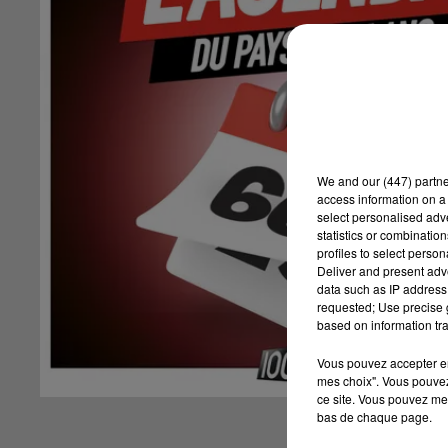
We and
our (447) partn
access information on a 
select personalised ad
statistics or combinatio
profiles to select person
Deliver and present adv
data such as IP address 
requested; Use precise g
based on information tra
Vous pouvez accepter en 
mes choix". Vous pouvez
ce site. Vous pouvez met
bas de chaque page.