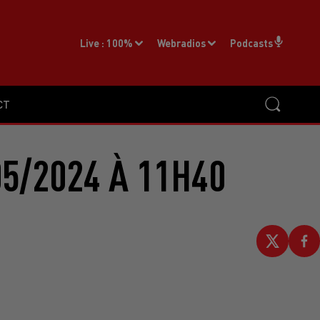
Live :
100%
Webradios
Podcasts
CT
5/2024 À 11H40