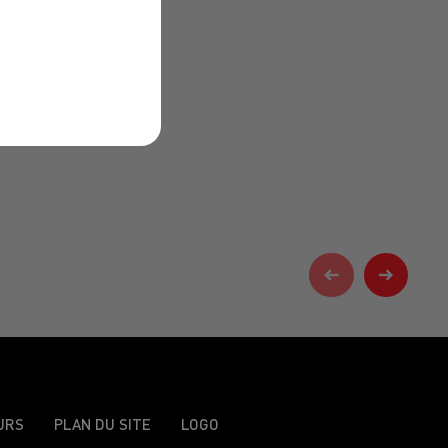
URS
PLAN DU SITE
LOGO