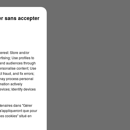
ns
r sans accepter
erest: Store and/or
tising; Use profiles to
tand audiences through
personalise content; Use
 fraud, and fix errors;
 may process personal
mation actively
vices; Identify devices
rtenaires dans "Gérer
s'appliqueront que pour
les cookies" situé en