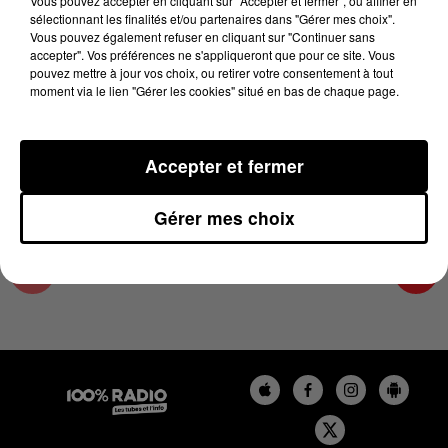
Vous pouvez accepter en cliquant sur "Accepter et fermer", ou affiner en
18 février 2025 - 1 min 14 sec
sélectionnant les finalités et/ou partenaires dans "Gérer mes choix".
Vous pouvez également refuser en cliquant sur "Continuer sans
L'AGENDA DU PAYS CATALANS DU 18/02/2025
accepter". Vos préférences ne s'appliqueront que pour ce site. Vous
À 13H32
pouvez mettre à jour vos choix, ou retirer votre consentement à tout
moment via le lien "Gérer les cookies" situé en bas de chaque page.
L'agenda du Pays catalan
Accepter et fermer
Gérer mes choix