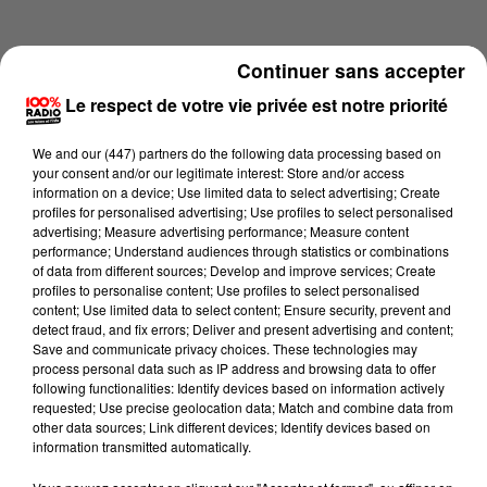
Continuer sans accepter
Le respect de votre vie privée est notre priorité
We and
our (447) partners
do the following data processing based on
your consent and/or our legitimate interest: Store and/or access
information on a device; Use limited data to select advertising; Create
profiles for personalised advertising; Use profiles to select personalised
advertising; Measure advertising performance; Measure content
performance; Understand audiences through statistics or combinations
of data from different sources; Develop and improve services; Create
profiles to personalise content; Use profiles to select personalised
content; Use limited data to select content; Ensure security, prevent and
Lecture (1 min 14 sec)
detect fraud, and fix errors; Deliver and present advertising and content;
Save and communicate privacy choices. These technologies may
process personal data such as IP address and browsing data to offer
following functionalities: Identify devices based on information actively
requested; Use precise geolocation data; Match and combine data from
100%
other data sources; Link different devices; Identify devices based on
information transmitted automatically.
100% Radio l'agenda du Pays catalans