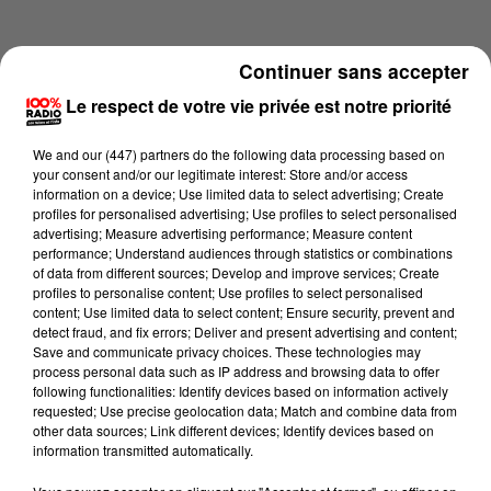
Continuer sans accepter
Le respect de votre vie privée est notre priorité
We and
our (447) partners
do the following data processing based on
your consent and/or our legitimate interest: Store and/or access
information on a device; Use limited data to select advertising; Create
profiles for personalised advertising; Use profiles to select personalised
advertising; Measure advertising performance; Measure content
performance; Understand audiences through statistics or combinations
of data from different sources; Develop and improve services; Create
profiles to personalise content; Use profiles to select personalised
content; Use limited data to select content; Ensure security, prevent and
Lecture (1 min 14 sec)
detect fraud, and fix errors; Deliver and present advertising and content;
Save and communicate privacy choices. These technologies may
process personal data such as IP address and browsing data to offer
following functionalities: Identify devices based on information actively
requested; Use precise geolocation data; Match and combine data from
100%
other data sources; Link different devices; Identify devices based on
information transmitted automatically.
100% Radio l'agenda du Pays catalans