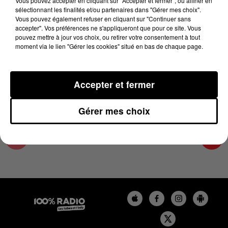
Vous pouvez accepter en cliquant sur "Accepter et fermer", ou affiner en
16 mai 2025 - 1 min 14 sec
sélectionnant les finalités et/ou partenaires dans "Gérer mes choix".
Vous pouvez également refuser en cliquant sur "Continuer sans
L'AGENDA DU PAYS CATALANS DU 16/05/2025
accepter". Vos préférences ne s'appliqueront que pour ce site. Vous
À 06H51
pouvez mettre à jour vos choix, ou retirer votre consentement à tout
moment via le lien "Gérer les cookies" situé en bas de chaque page.
L'agenda du Pays catalan
Accepter et fermer
Gérer mes choix