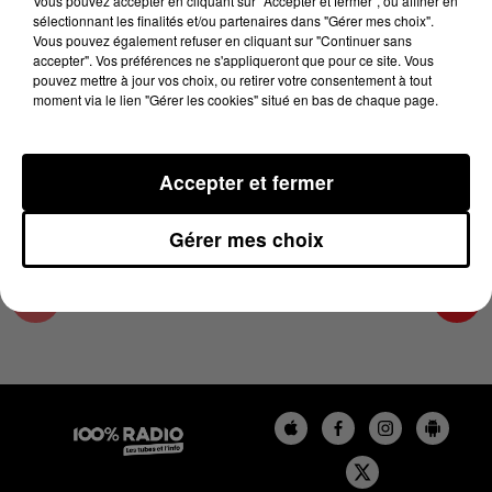
Vous pouvez accepter en cliquant sur "Accepter et fermer", ou affiner en
15 mai 2025 - 1 min 16 sec
sélectionnant les finalités et/ou partenaires dans "Gérer mes choix".
Vous pouvez également refuser en cliquant sur "Continuer sans
L'AGENDA DU PAYS CATALANS DU 15/05/2025
accepter". Vos préférences ne s'appliqueront que pour ce site. Vous
À 13H37
pouvez mettre à jour vos choix, ou retirer votre consentement à tout
moment via le lien "Gérer les cookies" situé en bas de chaque page.
L'agenda du Pays catalan
Accepter et fermer
Gérer mes choix