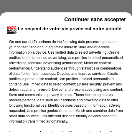
Continuer sans accepter
Le respect de votre vie privée est notre priorité
We and
our (447) partners
do the following data processing based on
your consent and/or our legitimate interest: Store and/or access
information on a device; Use limited data to select advertising; Create
profiles for personalised advertising; Use profiles to select personalised
advertising; Measure advertising performance; Measure content
performance; Understand audiences through statistics or combinations
of data from different sources; Develop and improve services; Create
profiles to personalise content; Use profiles to select personalised
content; Use limited data to select content; Ensure security, prevent and
Lecture (1 min 16 sec)
detect fraud, and fix errors; Deliver and present advertising and content;
Save and communicate privacy choices. These technologies may
process personal data such as IP address and browsing data to offer
following functionalities: Identify devices based on information actively
requested; Use precise geolocation data; Match and combine data from
100%
other data sources; Link different devices; Identify devices based on
information transmitted automatically.
100% Radio l'agenda du Pays catalans