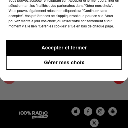
Vous pouvez accepter en cliquant sur "Accepter et fermer", ou affiner en
15 avril 2025 - 1 min 13 sec
sélectionnant les finalités et/ou partenaires dans "Gérer mes choix".
Vous pouvez également refuser en cliquant sur "Continuer sans
L'AGENDA DU PAYS CATALANS DU 15/04/2025
accepter". Vos préférences ne s'appliqueront que pour ce site. Vous
À 10H40
pouvez mettre à jour vos choix, ou retirer votre consentement à tout
moment via le lien "Gérer les cookies" situé en bas de chaque page.
L'agenda du Pays catalan
Accepter et fermer
Gérer mes choix