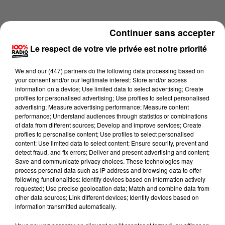
Continuer sans accepter
Le respect de votre vie privée est notre priorité
We and
our (447) partners
do the following data processing based on
your consent and/or our legitimate interest: Store and/or access
information on a device; Use limited data to select advertising; Create
profiles for personalised advertising; Use profiles to select personalised
advertising; Measure advertising performance; Measure content
performance; Understand audiences through statistics or combinations
of data from different sources; Develop and improve services; Create
profiles to personalise content; Use profiles to select personalised
content; Use limited data to select content; Ensure security, prevent and
Lecture (1 min 13 sec)
detect fraud, and fix errors; Deliver and present advertising and content;
Save and communicate privacy choices. These technologies may
process personal data such as IP address and browsing data to offer
following functionalities: Identify devices based on information actively
requested; Use precise geolocation data; Match and combine data from
100%
other data sources; Link different devices; Identify devices based on
information transmitted automatically.
100% Radio l'agenda du Pays catalans