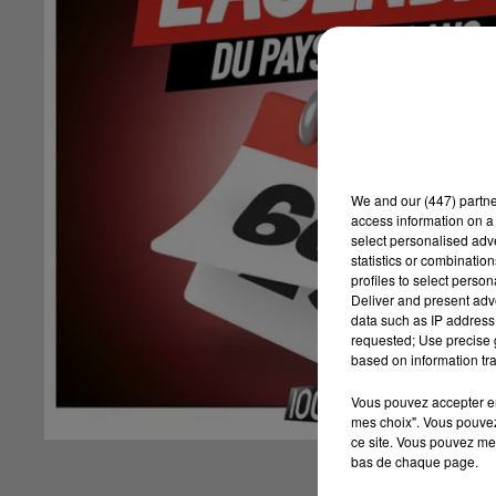
We and
our (447) partn
access information on a 
select personalised ad
statistics or combinatio
profiles to select person
Deliver and present adv
data such as IP address 
requested; Use precise g
based on information tra
Vous pouvez accepter en 
mes choix". Vous pouvez
ce site. Vous pouvez met
bas de chaque page.