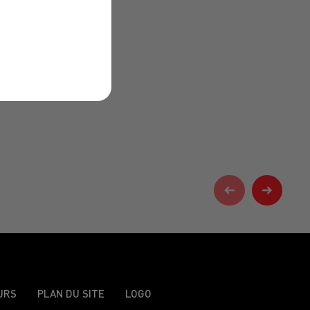
URS
PLAN DU SITE
LOGO