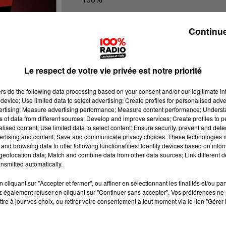
L'agenda du Pays catalans
Continue
Le respect de votre vie privée est notre priorité
ers
do the following data processing based on your consent and/or our legitimate int
device; Use limited data to select advertising; Create profiles for personalised adver
vertising; Measure advertising performance; Measure content performance; Unders
ns of data from different sources; Develop and improve services; Create profiles to 
alised content; Use limited data to select content; Ensure security, prevent and detect
ertising and content; Save and communicate privacy choices. These technologies
and browsing data to offer following functionalities: Identify devices based on infor
eolocation data; Match and combine data from other data sources; Link different de
nsmitted automatically.
cliquant sur "Accepter et fermer", ou affiner en sélectionnant les finalités et/ou pa
 également refuser en cliquant sur "Continuer sans accepter". Vos préférences ne 
tre à jour vos choix, ou retirer votre consentement à tout moment via le lien "Gérer 