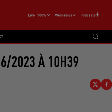
Live :
100%
Webradios
Podcasts
CT
6/2023 À 10H39