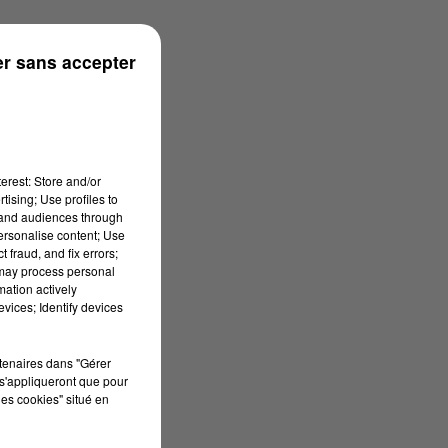
r sans accepter
erest: Store and/or
tising; Use profiles to
tand audiences through
personalise content; Use
 fraud, and fix errors;
 may process personal
mation actively
vices; Identify devices
rtenaires dans "Gérer
s'appliqueront que pour
les cookies" situé en