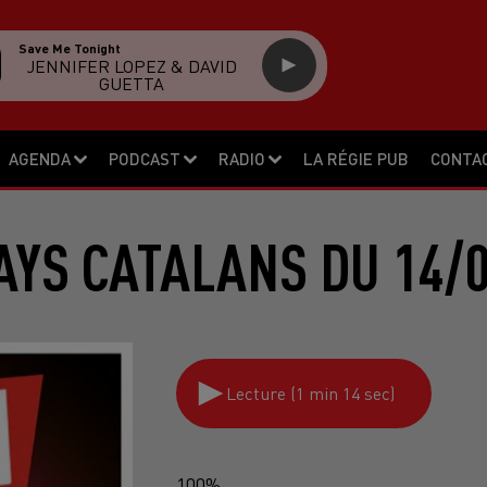
Save Me Tonight
JENNIFER LOPEZ & DAVID
GUETTA
AGENDA
PODCAST
RADIO
LA RÉGIE PUB
CONTA
AYS CATALANS DU 14/0
Lecture (1 min 14 sec)
100%