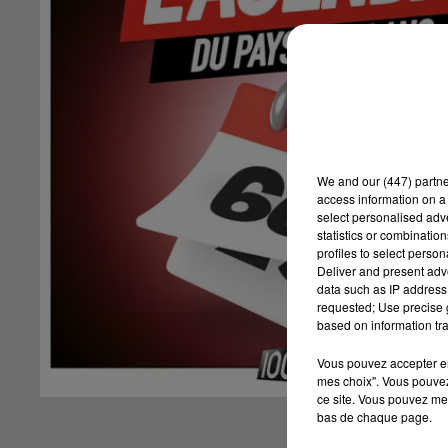
We and
our (447) partn
access information on a 
select personalised ad
statistics or combinatio
profiles to select person
Deliver and present adv
data such as IP address 
requested; Use precise g
based on information tra
Vous pouvez accepter en 
mes choix". Vous pouvez
ce site. Vous pouvez met
bas de chaque page.