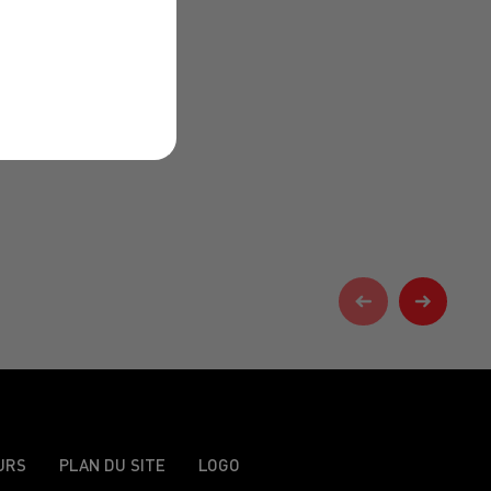
URS
PLAN DU SITE
LOGO