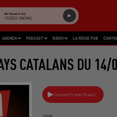
Mr Know It All
TEDDY SWIMS
AGENDA
PODCAST
RADIO
LA RÉGIE PUB
CONTA
AYS CATALANS DU 14/0
Lecture (1 min 15 sec)
100%