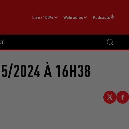
Live :
100%
Webradios
Podcasts
CT
5/2024 À 16H38