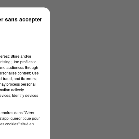
ns
r sans accepter
erest: Store and/or
tising; Use profiles to
tand audiences through
personalise content; Use
 fraud, and fix errors;
 may process personal
mation actively
vices; Identify devices
rtenaires dans "Gérer
s'appliqueront que pour
les cookies" situé en