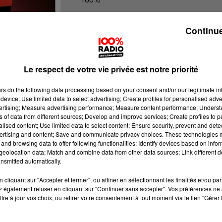
100% Radio l'agenda du Pays catala
Continue
Le respect de votre vie privée est notre priorité
ers
do the following data processing based on your consent and/or our legitimate int
device; Use limited data to select advertising; Create profiles for personalised adver
vertising; Measure advertising performance; Measure content performance; Unders
ns of data from different sources; Develop and improve services; Create profiles to 
alised content; Use limited data to select content; Ensure security, prevent and detect
ertising and content; Save and communicate privacy choices. These technologies
and browsing data to offer following functionalities: Identify devices based on infor
eolocation data; Match and combine data from other data sources; Link different de
nsmitted automatically.
cliquant sur "Accepter et fermer", ou affiner en sélectionnant les finalités et/ou pa
 également refuser en cliquant sur "Continuer sans accepter". Vos préférences ne 
tre à jour vos choix, ou retirer votre consentement à tout moment via le lien "Gérer 