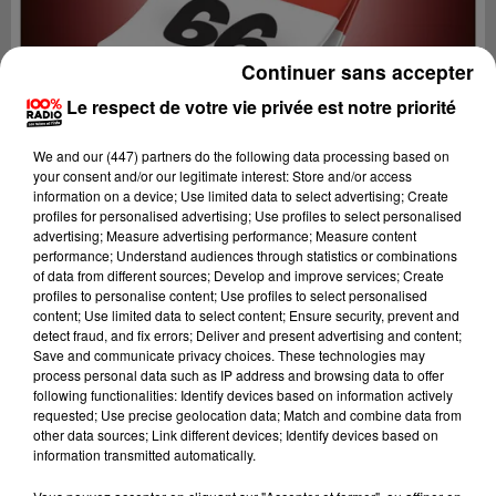
Continuer sans accepter
Le respect de votre vie privée est notre priorité
We and
our (447) partners
do the following data processing based on
your consent and/or our legitimate interest: Store and/or access
information on a device; Use limited data to select advertising; Create
profiles for personalised advertising; Use profiles to select personalised
advertising; Measure advertising performance; Measure content
performance; Understand audiences through statistics or combinations
of data from different sources; Develop and improve services; Create
profiles to personalise content; Use profiles to select personalised
content; Use limited data to select content; Ensure security, prevent and
Lecture (1 min 14 sec)
detect fraud, and fix errors; Deliver and present advertising and content;
Save and communicate privacy choices. These technologies may
process personal data such as IP address and browsing data to offer
following functionalities: Identify devices based on information actively
requested; Use precise geolocation data; Match and combine data from
100%
other data sources; Link different devices; Identify devices based on
information transmitted automatically.
100% Radio l'agenda du Pays catalans