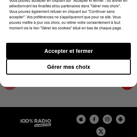
Vous pouvez accepter en cliquant sur "Accepter et fermer", ou affiner en
14 avril 2024 - 1 min 14 sec
sélectionnant les finalités et/ou partenaires dans "Gérer mes choix".
Vous pouvez également refuser en cliquant sur "Continuer sans
L'AGENDA DU PAYS CATALANS DU 14/04/2024
accepter". Vos préférences ne s'appliqueront que pour ce site. Vous
À 09H41
pouvez mettre à jour vos choix, ou retirer votre consentement à tout
moment via le lien "Gérer les cookies" situé en bas de chaque page.
L'agenda du Pays catalan
Accepter et fermer
Gérer mes choix