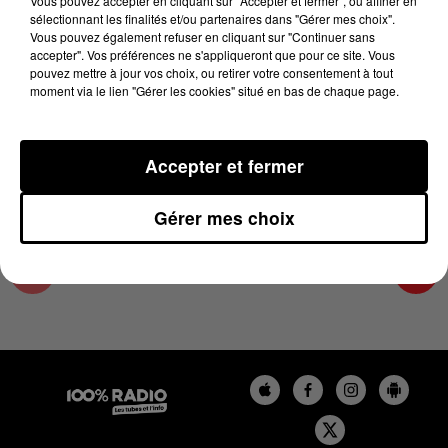
Vous pouvez accepter en cliquant sur "Accepter et fermer", ou affiner en
13 décembre 2024 - 1 min 14 sec
sélectionnant les finalités et/ou partenaires dans "Gérer mes choix".
Vous pouvez également refuser en cliquant sur "Continuer sans
L'AGENDA DU PAYS CATALANS DU 13/12/2024
accepter". Vos préférences ne s'appliqueront que pour ce site. Vous
À 10H41
pouvez mettre à jour vos choix, ou retirer votre consentement à tout
moment via le lien "Gérer les cookies" situé en bas de chaque page.
L'agenda du Pays catalan
Accepter et fermer
Gérer mes choix