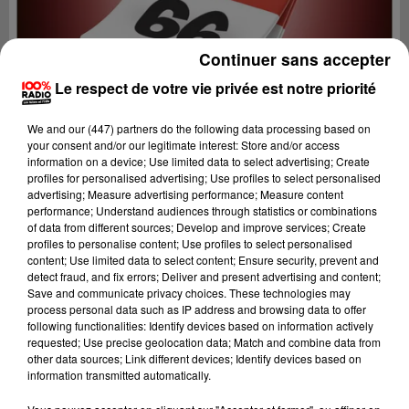
Continuer sans accepter
Le respect de votre vie privée est notre priorité
We and
our (447) partners
do the following data processing based on
your consent and/or our legitimate interest: Store and/or access
information on a device; Use limited data to select advertising; Create
profiles for personalised advertising; Use profiles to select personalised
advertising; Measure advertising performance; Measure content
performance; Understand audiences through statistics or combinations
of data from different sources; Develop and improve services; Create
profiles to personalise content; Use profiles to select personalised
content; Use limited data to select content; Ensure security, prevent and
Lecture (1 min 14 sec)
detect fraud, and fix errors; Deliver and present advertising and content;
Save and communicate privacy choices. These technologies may
process personal data such as IP address and browsing data to offer
following functionalities: Identify devices based on information actively
requested; Use precise geolocation data; Match and combine data from
100%
other data sources; Link different devices; Identify devices based on
information transmitted automatically.
100% Radio l'agenda du Pays catalans