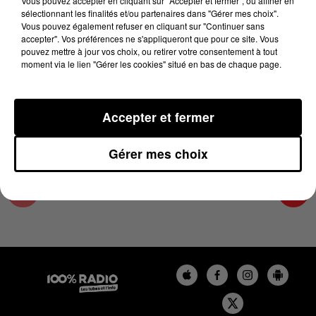
Vous pouvez accepter en cliquant sur "Accepter et fermer", ou affiner en
13 mai 2025 - 1 min 14 sec
sélectionnant les finalités et/ou partenaires dans "Gérer mes choix".
Vous pouvez également refuser en cliquant sur "Continuer sans
L'AGENDA DU PAYS CATALANS DU 13/05/2025
accepter". Vos préférences ne s'appliqueront que pour ce site. Vous
À 10H41
pouvez mettre à jour vos choix, ou retirer votre consentement à tout
moment via le lien "Gérer les cookies" situé en bas de chaque page.
L'agenda du Pays catalan
Accepter et fermer
Gérer mes choix