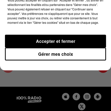
Vous pouvez accepter en cliquant sur "Accepter et fermer", ou affiner en
12 mai 2025 - 1 min 13 sec
sélectionnant les finalités et/ou partenaires dans "Gérer mes choix".
Vous pouvez également refuser en cliquant sur "Continuer sans
L'AGENDA DU PAYS CATALANS DU 12/05/2025
accepter". Vos préférences ne s'appliqueront que pour ce site. Vous
À 06H47
pouvez mettre à jour vos choix, ou retirer votre consentement à tout
moment via le lien "Gérer les cookies" situé en bas de chaque page.
L'agenda du Pays catalan
Accepter et fermer
Gérer mes choix