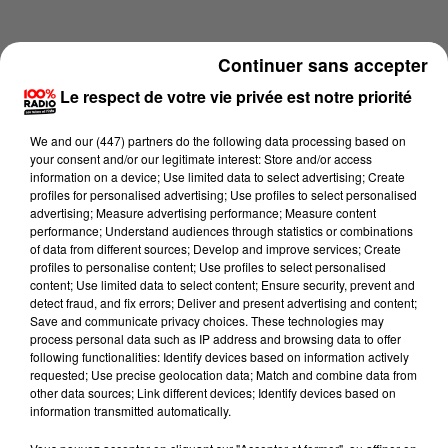
Continuer sans accepter
Le respect de votre vie privée est notre priorité
We and
our (447) partners
do the following data processing based on
your consent and/or our legitimate interest: Store and/or access
information on a device; Use limited data to select advertising; Create
profiles for personalised advertising; Use profiles to select personalised
advertising; Measure advertising performance; Measure content
performance; Understand audiences through statistics or combinations
of data from different sources; Develop and improve services; Create
profiles to personalise content; Use profiles to select personalised
content; Use limited data to select content; Ensure security, prevent and
Lecture (1 min 13 sec)
detect fraud, and fix errors; Deliver and present advertising and content;
Save and communicate privacy choices. These technologies may
process personal data such as IP address and browsing data to offer
following functionalities: Identify devices based on information actively
requested; Use precise geolocation data; Match and combine data from
100%
other data sources; Link different devices; Identify devices based on
information transmitted automatically.
100% Radio l'agenda du Pays catalans