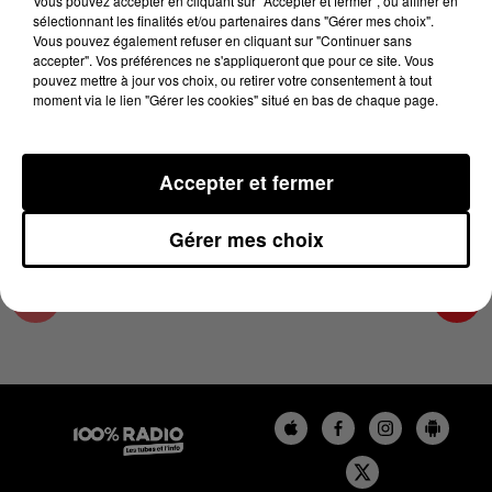
Vous pouvez accepter en cliquant sur "Accepter et fermer", ou affiner en
12 mars 2025 - 1 min 15 sec
sélectionnant les finalités et/ou partenaires dans "Gérer mes choix".
Vous pouvez également refuser en cliquant sur "Continuer sans
L'AGENDA DU PAYS CATALANS DU 12/03/2025
accepter". Vos préférences ne s'appliqueront que pour ce site. Vous
À 07H52
pouvez mettre à jour vos choix, ou retirer votre consentement à tout
moment via le lien "Gérer les cookies" situé en bas de chaque page.
L'agenda du Pays catalan
Accepter et fermer
Gérer mes choix