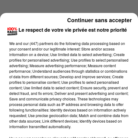
Continuer sans accepter
Le respect de votre vie privée est notre priorité
We and
our (447) partners
do the following data processing based on
your consent and/or our legitimate interest: Store and/or access
information on a device; Use limited data to select advertising; Create
profiles for personalised advertising; Use profiles to select personalised
advertising; Measure advertising performance; Measure content
performance; Understand audiences through statistics or combinations
of data from different sources; Develop and improve services; Create
profiles to personalise content; Use profiles to select personalised
content; Use limited data to select content; Ensure security, prevent and
Lecture (1 min 15 sec)
detect fraud, and fix errors; Deliver and present advertising and content;
Save and communicate privacy choices. These technologies may
process personal data such as IP address and browsing data to offer
following functionalities: Identify devices based on information actively
requested; Use precise geolocation data; Match and combine data from
100%
other data sources; Link different devices; Identify devices based on
information transmitted automatically.
100% Radio l'agenda du Pays catalans