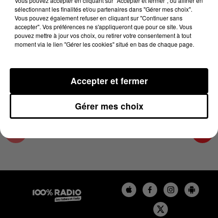
Vous pouvez accepter en cliquant sur "Accepter et fermer", ou affiner en
11 juin 2023 - 1 min 15 sec
sélectionnant les finalités et/ou partenaires dans "Gérer mes choix".
Vous pouvez également refuser en cliquant sur "Continuer sans
L'AGENDA DU PAYS CATALANS DU 11/06/2023
accepter". Vos préférences ne s'appliqueront que pour ce site. Vous
À 09H40
pouvez mettre à jour vos choix, ou retirer votre consentement à tout
moment via le lien "Gérer les cookies" situé en bas de chaque page.
L'agenda du Pays catalan
Accepter et fermer
Gérer mes choix