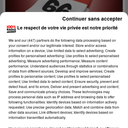
Continuer sans accepter
Le respect de votre vie privée est notre priorité
We and
our (447) partners
do the following data processing based on
your consent and/or our legitimate interest: Store and/or access
information on a device; Use limited data to select advertising; Create
profiles for personalised advertising; Use profiles to select personalised
advertising; Measure advertising performance; Measure content
performance; Understand audiences through statistics or combinations
of data from different sources; Develop and improve services; Create
profiles to personalise content; Use profiles to select personalised
content; Use limited data to select content; Ensure security, prevent and
Lecture (1 min 15 sec)
detect fraud, and fix errors; Deliver and present advertising and content;
Save and communicate privacy choices. These technologies may
process personal data such as IP address and browsing data to offer
following functionalities: Identify devices based on information actively
requested; Use precise geolocation data; Match and combine data from
100%
other data sources; Link different devices; Identify devices based on
information transmitted automatically.
L'agenda du Pays catalans