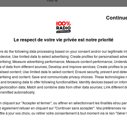
100% Radio l'agenda du Pays catala
Continue
Le respect de votre vie privée est notre priorité
ers
do the following data processing based on your consent and/or our legitimate int
device; Use limited data to select advertising; Create profiles for personalised adver
vertising; Measure advertising performance; Measure content performance; Unders
ns of data from different sources; Develop and improve services; Create profiles to 
alised content; Use limited data to select content; Ensure security, prevent and detect
ertising and content; Save and communicate privacy choices. These technologies
and browsing data to offer following functionalities: Identify devices based on infor
eolocation data; Match and combine data from other data sources; Link different de
nsmitted automatically.
cliquant sur "Accepter et fermer", ou affiner en sélectionnant les finalités et/ou pa
 également refuser en cliquant sur "Continuer sans accepter". Vos préférences ne 
tre à jour vos choix, ou retirer votre consentement à tout moment via le lien "Gérer 