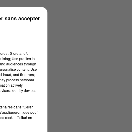
ns
r sans accepter
erest: Store and/or
tising; Use profiles to
tand audiences through
personalise content; Use
 fraud, and fix errors;
 may process personal
mation actively
vices; Identify devices
rtenaires dans "Gérer
s'appliqueront que pour
les cookies" situé en