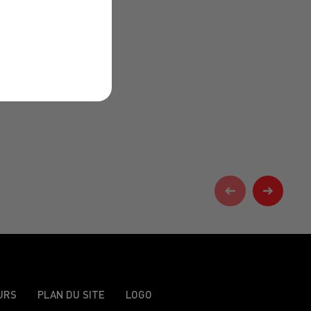
URS
PLAN DU SITE
LOGO