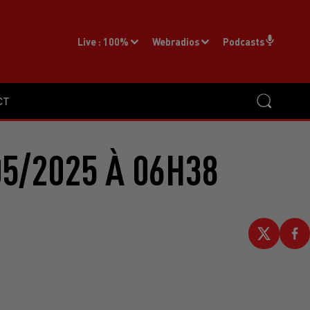
Live :
100%
Webradios
Podcasts
CT
5/2025 À 06H38