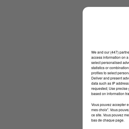
We and
our (447) partn
access information on a 
select personalised ad
statistics or combinatio
profiles to select person
Deliver and present adv
data such as IP address 
requested; Use precise g
based on information tra
Vous pouvez accepter en 
mes choix". Vous pouvez
ce site. Vous pouvez met
bas de chaque page.