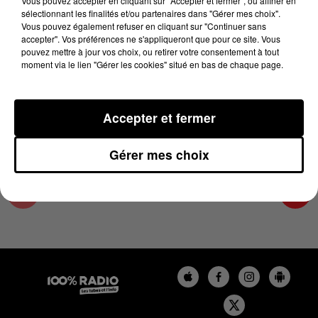
Vous pouvez accepter en cliquant sur "Accepter et fermer", ou affiner en
10 mars 2025 - 1 min 16 sec
sélectionnant les finalités et/ou partenaires dans "Gérer mes choix".
Vous pouvez également refuser en cliquant sur "Continuer sans
L'AGENDA DU PAYS CATALANS DU 10/03/2025
accepter". Vos préférences ne s'appliqueront que pour ce site. Vous
À 13H35
pouvez mettre à jour vos choix, ou retirer votre consentement à tout
moment via le lien "Gérer les cookies" situé en bas de chaque page.
L'agenda du Pays catalan
Accepter et fermer
Gérer mes choix