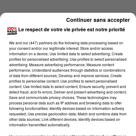
Continuer sans accepter
Le respect de votre vie privée est notre priorité
We and
our (447) partners
do the following data processing based on
your consent and/or our legitimate interest: Store and/or access
information on a device; Use limited data to select advertising; Create
profiles for personalised advertising; Use profiles to select personalised
advertising; Measure advertising performance; Measure content
performance; Understand audiences through statistics or combinations
of data from different sources; Develop and improve services; Create
profiles to personalise content; Use profiles to select personalised
content; Use limited data to select content; Ensure security, prevent and
Lecture (1 min 16 sec)
detect fraud, and fix errors; Deliver and present advertising and content;
Save and communicate privacy choices. These technologies may
process personal data such as IP address and browsing data to offer
following functionalities: Identify devices based on information actively
requested; Use precise geolocation data; Match and combine data from
100%
other data sources; Link different devices; Identify devices based on
information transmitted automatically.
100% Radio l'agenda du Pays catalans