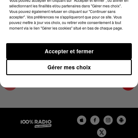
Vous pouvez accepter en cliquant sur "Accepter et fermer", ou affiner en
9 février 2025 - 1 min 9 sec
sélectionnant les finalités et/ou partenaires dans "Gérer mes choix".
Vous pouvez également refuser en cliquant sur "Continuer sans
L'AGENDA DU PAYS CATALANS DU 09/02/2025
accepter". Vos préférences ne s'appliqueront que pour ce site. Vous
À 07H41
pouvez mettre à jour vos choix, ou retirer votre consentement à tout
moment via le lien "Gérer les cookies" situé en bas de chaque page.
L'agenda du Pays catalan
Accepter et fermer
Gérer mes choix