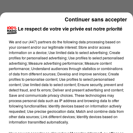
Continuer sans accepter
Le respect de votre vie privée est notre priorité
We and
our (447) partners
do the following data processing based on
your consent and/or our legitimate interest: Store and/or access
information on a device; Use limited data to select advertising; Create
profiles for personalised advertising; Use profiles to select personalised
advertising; Measure advertising performance; Measure content
performance; Understand audiences through statistics or combinations
of data from different sources; Develop and improve services; Create
profiles to personalise content; Use profiles to select personalised
content; Use limited data to select content; Ensure security, prevent and
Lecture (1 min 9 sec)
detect fraud, and fix errors; Deliver and present advertising and content;
Save and communicate privacy choices. These technologies may
process personal data such as IP address and browsing data to offer
following functionalities: Identify devices based on information actively
requested; Use precise geolocation data; Match and combine data from
100%
other data sources; Link different devices; Identify devices based on
information transmitted automatically.
100% Radio l'agenda du Pays catalans