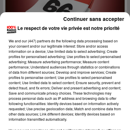
Continuer sans accepter
Le respect de votre vie privée est notre priorité
We and
our (447) partners
do the following data processing based on
your consent and/or our legitimate interest: Store and/or access
information on a device; Use limited data to select advertising; Create
profiles for personalised advertising; Use profiles to select personalised
advertising; Measure advertising performance; Measure content
performance; Understand audiences through statistics or combinations
of data from different sources; Develop and improve services; Create
profiles to personalise content; Use profiles to select personalised
content; Use limited data to select content; Ensure security, prevent and
Lecture (1 min 15 sec)
detect fraud, and fix errors; Deliver and present advertising and content;
Save and communicate privacy choices. These technologies may
process personal data such as IP address and browsing data to offer
following functionalities: Identify devices based on information actively
requested; Use precise geolocation data; Match and combine data from
100%
other data sources; Link different devices; Identify devices based on
information transmitted automatically.
100% Radio l'agenda du Pays catalans