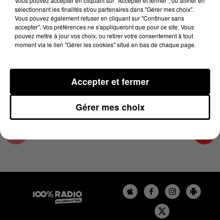
Vous pouvez accepter en cliquant sur "Accepter et fermer", ou affiner en
9 janvier 2024 - 1 min 15 sec
sélectionnant les finalités et/ou partenaires dans "Gérer mes choix".
Vous pouvez également refuser en cliquant sur "Continuer sans
L'AGENDA DU PAYS CATALANS DU 09/01/2024
accepter". Vos préférences ne s'appliqueront que pour ce site. Vous
À 06H47
pouvez mettre à jour vos choix, ou retirer votre consentement à tout
moment via le lien "Gérer les cookies" situé en bas de chaque page.
L'agenda du Pays catalan
Accepter et fermer
Gérer mes choix