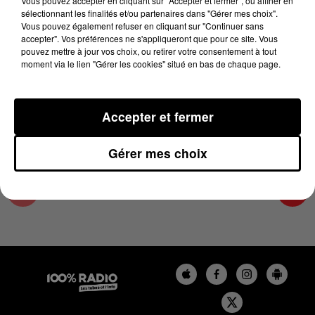
Vous pouvez accepter en cliquant sur "Accepter et fermer", ou affiner en
7 février 2025 - 1 min 13 sec
sélectionnant les finalités et/ou partenaires dans "Gérer mes choix".
Vous pouvez également refuser en cliquant sur "Continuer sans
L'AGENDA DU PAYS CATALANS DU 07/02/2025
accepter". Vos préférences ne s'appliqueront que pour ce site. Vous
À 10H37
pouvez mettre à jour vos choix, ou retirer votre consentement à tout
moment via le lien "Gérer les cookies" situé en bas de chaque page.
L'agenda du Pays catalan
Accepter et fermer
Gérer mes choix