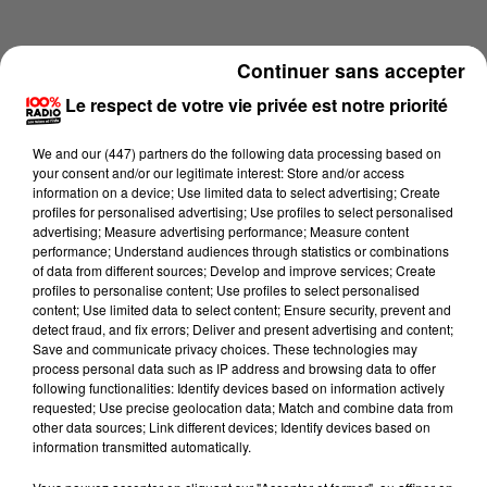
Continuer sans accepter
Le respect de votre vie privée est notre priorité
We and
our (447) partners
do the following data processing based on
your consent and/or our legitimate interest: Store and/or access
information on a device; Use limited data to select advertising; Create
profiles for personalised advertising; Use profiles to select personalised
advertising; Measure advertising performance; Measure content
performance; Understand audiences through statistics or combinations
of data from different sources; Develop and improve services; Create
profiles to personalise content; Use profiles to select personalised
content; Use limited data to select content; Ensure security, prevent and
Lecture (1 min 13 sec)
detect fraud, and fix errors; Deliver and present advertising and content;
Save and communicate privacy choices. These technologies may
process personal data such as IP address and browsing data to offer
following functionalities: Identify devices based on information actively
requested; Use precise geolocation data; Match and combine data from
100%
other data sources; Link different devices; Identify devices based on
information transmitted automatically.
100% Radio l'agenda du Pays catalans