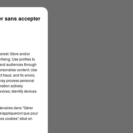
ns
r sans accepter
erest: Store and/or
tising; Use profiles to
tand audiences through
personalise content; Use
 fraud, and fix errors;
 may process personal
mation actively
vices; Identify devices
rtenaires dans "Gérer
s'appliqueront que pour
les cookies" situé en