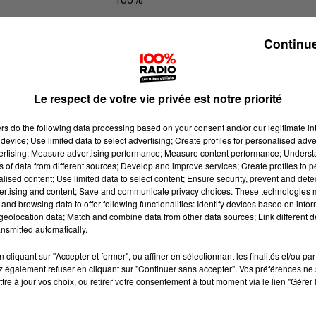
100% Radio l'agenda du Pays catala
Continue
Le respect de votre vie privée est notre priorité
ers
do the following data processing based on your consent and/or our legitimate int
device; Use limited data to select advertising; Create profiles for personalised adver
vertising; Measure advertising performance; Measure content performance; Unders
ns of data from different sources; Develop and improve services; Create profiles to 
alised content; Use limited data to select content; Ensure security, prevent and detect
ertising and content; Save and communicate privacy choices. These technologies
and browsing data to offer following functionalities: Identify devices based on infor
eolocation data; Match and combine data from other data sources; Link different de
nsmitted automatically.
cliquant sur "Accepter et fermer", ou affiner en sélectionnant les finalités et/ou pa
 également refuser en cliquant sur "Continuer sans accepter". Vos préférences ne 
tre à jour vos choix, ou retirer votre consentement à tout moment via le lien "Gérer 