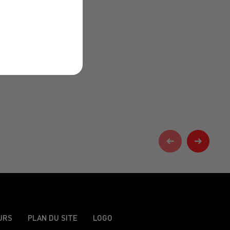
URS
PLAN DU SITE
LOGO