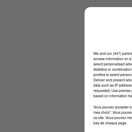
We and
our (447) partn
access information on a 
select personalised ad
statistics or combinatio
profiles to select person
Deliver and present adv
data such as IP address 
requested; Use precise g
based on information tra
Vous pouvez accepter en 
mes choix". Vous pouvez
ce site. Vous pouvez met
bas de chaque page.