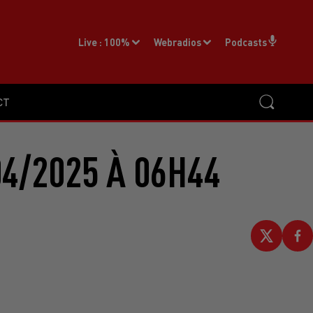
Live :
100%
Webradios
Podcasts
CT
4/2025 À 06H44