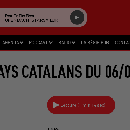
Four To The Floor
OFENBACH, STARSAILOR
AGENDA
PODCAST
RADIO
LA RÉGIE PUB
CONTA
AYS CATALANS DU 06/0
Lecture (1 min 14 sec)
100%