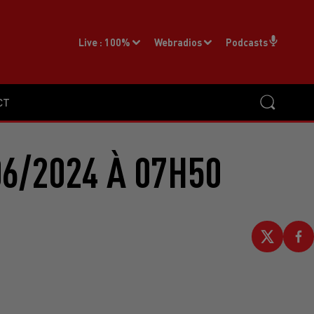
Live :
100%
Webradios
Podcasts
CT
6/2024 À 07H50