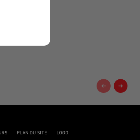
URS
PLAN DU SITE
LOGO