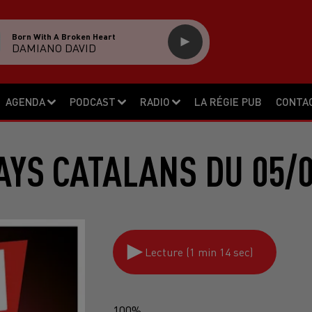
Born With A Broken Heart
DAMIANO DAVID
AGENDA
PODCAST
RADIO
LA RÉGIE PUB
CONTA
AYS CATALANS DU 05/0
Lecture (1 min 14 sec)
100%