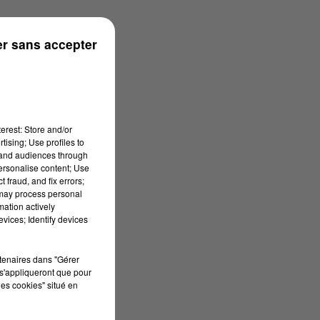
ns
r sans accepter
erest: Store and/or
tising; Use profiles to
tand audiences through
personalise content; Use
 fraud, and fix errors;
 may process personal
mation actively
vices; Identify devices
rtenaires dans "Gérer
s'appliqueront que pour
les cookies" situé en