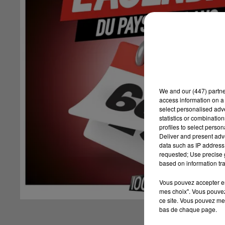
We and
our (447) partn
access information on a 
select personalised ad
statistics or combinatio
profiles to select person
Deliver and present adv
data such as IP address 
requested; Use precise g
based on information tra
Vous pouvez accepter en 
mes choix". Vous pouvez
ce site. Vous pouvez met
bas de chaque page.