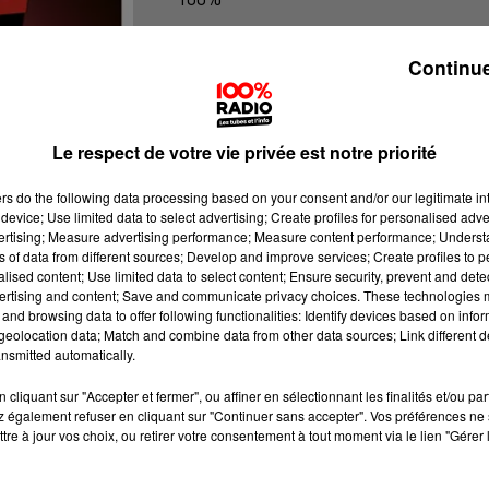
100% Radio l'agenda du Pays catala
Continue
Le respect de votre vie privée est notre priorité
ers
do the following data processing based on your consent and/or our legitimate int
device; Use limited data to select advertising; Create profiles for personalised adver
vertising; Measure advertising performance; Measure content performance; Unders
ns of data from different sources; Develop and improve services; Create profiles to 
alised content; Use limited data to select content; Ensure security, prevent and detect
ertising and content; Save and communicate privacy choices. These technologies
and browsing data to offer following functionalities: Identify devices based on infor
eolocation data; Match and combine data from other data sources; Link different de
nsmitted automatically.
cliquant sur "Accepter et fermer", ou affiner en sélectionnant les finalités et/ou pa
 également refuser en cliquant sur "Continuer sans accepter". Vos préférences ne 
tre à jour vos choix, ou retirer votre consentement à tout moment via le lien "Gérer 