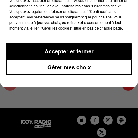
Vous pouvez accepter en cliquant sur "Accepter et fermer", ou affiner en
4 avril 2025 - 1 min 16 sec
sélectionnant les finalités et/ou partenaires dans "Gérer mes choix".
Vous pouvez également refuser en cliquant sur "Continuer sans
L'AGENDA DU PAYS CATALANS DU 04/04/2025
accepter". Vos préférences ne s'appliqueront que pour ce site. Vous
À 10H40
pouvez mettre à jour vos choix, ou retirer votre consentement à tout
moment via le lien "Gérer les cookies" situé en bas de chaque page.
L'agenda du Pays catalan
Accepter et fermer
Gérer mes choix