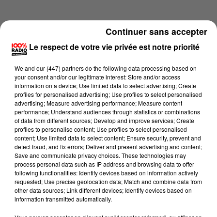
Continuer sans accepter
Le respect de votre vie privée est notre priorité
We and
our (447) partners
do the following data processing based on
your consent and/or our legitimate interest: Store and/or access
information on a device; Use limited data to select advertising; Create
profiles for personalised advertising; Use profiles to select personalised
advertising; Measure advertising performance; Measure content
performance; Understand audiences through statistics or combinations
of data from different sources; Develop and improve services; Create
profiles to personalise content; Use profiles to select personalised
content; Use limited data to select content; Ensure security, prevent and
Lecture (1 min 16 sec)
detect fraud, and fix errors; Deliver and present advertising and content;
Save and communicate privacy choices. These technologies may
process personal data such as IP address and browsing data to offer
following functionalities: Identify devices based on information actively
requested; Use precise geolocation data; Match and combine data from
100%
other data sources; Link different devices; Identify devices based on
information transmitted automatically.
100% Radio l'agenda du Pays catalans