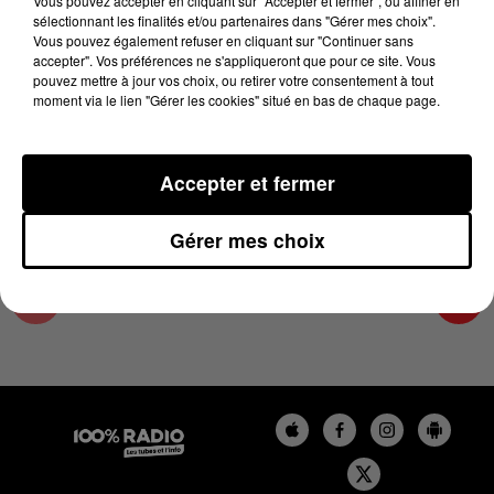
Vous pouvez accepter en cliquant sur "Accepter et fermer", ou affiner en
3 décembre 2023 - 4 min 25 sec
sélectionnant les finalités et/ou partenaires dans "Gérer mes choix".
Vous pouvez également refuser en cliquant sur "Continuer sans
L'AGENDA DU PAYS CATALANS DU 03/12/2023
accepter". Vos préférences ne s'appliqueront que pour ce site. Vous
À 09H40
pouvez mettre à jour vos choix, ou retirer votre consentement à tout
moment via le lien "Gérer les cookies" situé en bas de chaque page.
L'agenda du Pays catalan
Accepter et fermer
Gérer mes choix