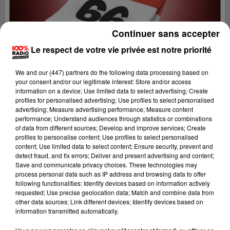
Continuer sans accepter
Le respect de votre vie privée est notre priorité
We and
our (447) partners
do the following data processing based on
your consent and/or our legitimate interest: Store and/or access
information on a device; Use limited data to select advertising; Create
profiles for personalised advertising; Use profiles to select personalised
advertising; Measure advertising performance; Measure content
performance; Understand audiences through statistics or combinations
of data from different sources; Develop and improve services; Create
profiles to personalise content; Use profiles to select personalised
content; Use limited data to select content; Ensure security, prevent and
Lecture (4 min 25 sec)
detect fraud, and fix errors; Deliver and present advertising and content;
Save and communicate privacy choices. These technologies may
process personal data such as IP address and browsing data to offer
following functionalities: Identify devices based on information actively
requested; Use precise geolocation data; Match and combine data from
100%
other data sources; Link different devices; Identify devices based on
information transmitted automatically.
100% Radio l'agenda du Pays catalans