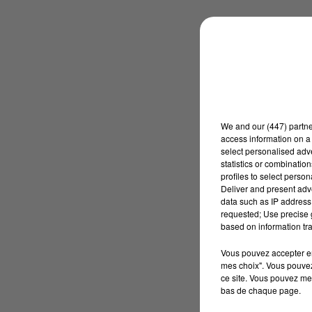
We and
our (447) partn
access information on a 
select personalised ad
statistics or combinatio
profiles to select person
Deliver and present adv
data such as IP address 
requested; Use precise g
based on information tra
Vous pouvez accepter en 
mes choix". Vous pouvez
ce site. Vous pouvez met
bas de chaque page.