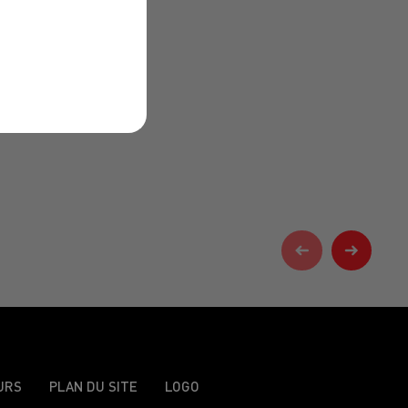
URS
PLAN DU SITE
LOGO