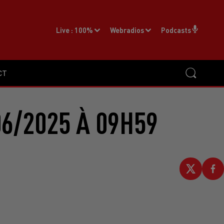
Live :
100%
Webradios
Podcasts
CT
6/2025 À 09H59