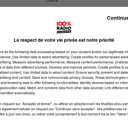
100% Radio l'agenda du Pays catala
Continue
Le respect de votre vie privée est notre priorité
ers
do the following data processing based on your consent and/or our legitimate int
device; Use limited data to select advertising; Create profiles for personalised adver
vertising; Measure advertising performance; Measure content performance; Unders
ns of data from different sources; Develop and improve services; Create profiles to 
alised content; Use limited data to select content; Ensure security, prevent and detect
ertising and content; Save and communicate privacy choices. These technologies
and browsing data to offer following functionalities: Identify devices based on infor
eolocation data; Match and combine data from other data sources; Link different de
nsmitted automatically.
cliquant sur "Accepter et fermer", ou affiner en sélectionnant les finalités et/ou pa
 également refuser en cliquant sur "Continuer sans accepter". Vos préférences ne 
tre à jour vos choix, ou retirer votre consentement à tout moment via le lien "Gérer 