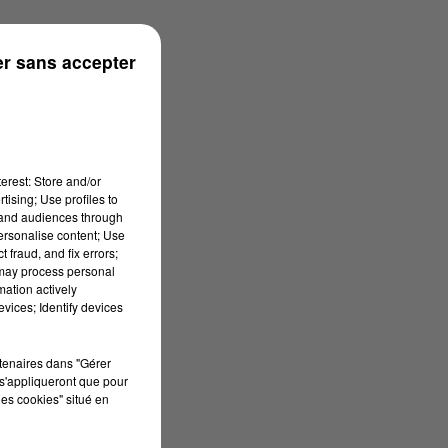
ns
r sans accepter
erest: Store and/or
tising; Use profiles to
tand audiences through
personalise content; Use
 fraud, and fix errors;
 may process personal
mation actively
vices; Identify devices
rtenaires dans "Gérer
s'appliqueront que pour
les cookies" situé en