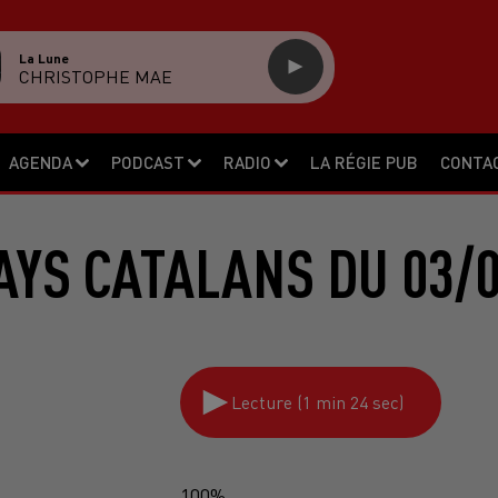
La Lune
CHRISTOPHE MAE
AGENDA
PODCAST
RADIO
LA RÉGIE PUB
CONTA
AYS CATALANS DU 03/0
Lecture (1 min 24 sec)
100%