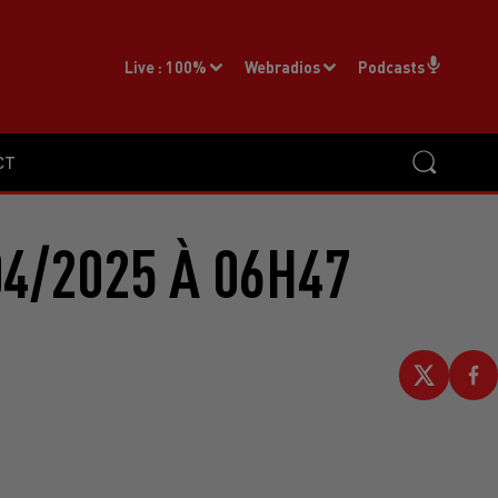
Live :
100%
Webradios
Podcasts
CT
4/2025 À 06H47