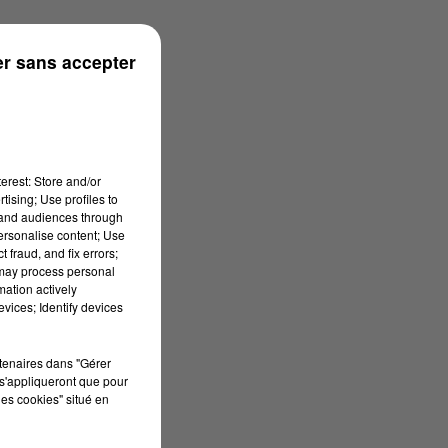
ns
r sans accepter
erest: Store and/or
tising; Use profiles to
tand audiences through
personalise content; Use
 fraud, and fix errors;
 may process personal
mation actively
vices; Identify devices
rtenaires dans "Gérer
s'appliqueront que pour
les cookies" situé en