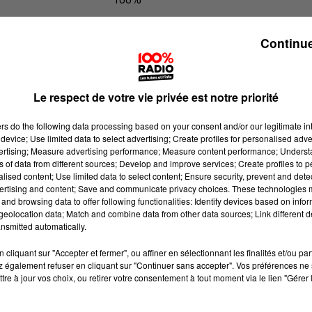
100% Radio l'agenda du Pays catala
Continue
Le respect de votre vie privée est notre priorité
ers
do the following data processing based on your consent and/or our legitimate int
device; Use limited data to select advertising; Create profiles for personalised adver
vertising; Measure advertising performance; Measure content performance; Unders
ns of data from different sources; Develop and improve services; Create profiles to 
alised content; Use limited data to select content; Ensure security, prevent and detect
ertising and content; Save and communicate privacy choices. These technologies
and browsing data to offer following functionalities: Identify devices based on infor
eolocation data; Match and combine data from other data sources; Link different de
nsmitted automatically.
cliquant sur "Accepter et fermer", ou affiner en sélectionnant les finalités et/ou pa
 également refuser en cliquant sur "Continuer sans accepter". Vos préférences ne 
tre à jour vos choix, ou retirer votre consentement à tout moment via le lien "Gérer 