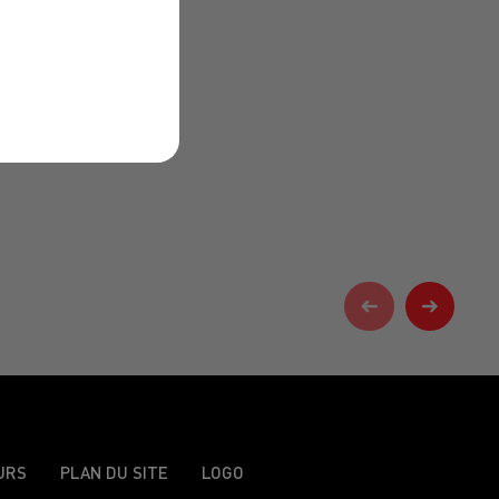
URS
PLAN DU SITE
LOGO