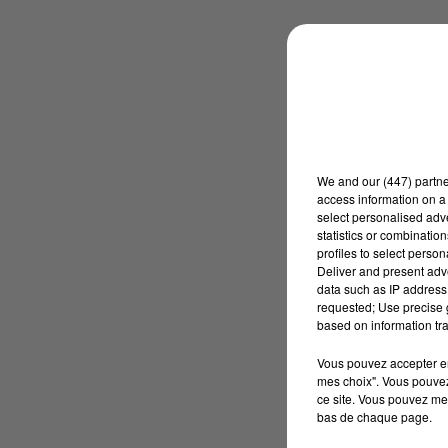
We and
our (447) partn
access information on a 
select personalised ad
statistics or combinatio
profiles to select person
Deliver and present adv
data such as IP address 
requested; Use precise g
based on information tra
Vous pouvez accepter en 
mes choix". Vous pouvez
ce site. Vous pouvez met
bas de chaque page.