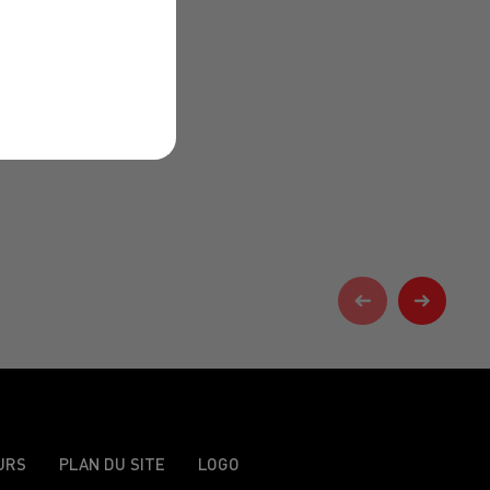
URS
PLAN DU SITE
LOGO