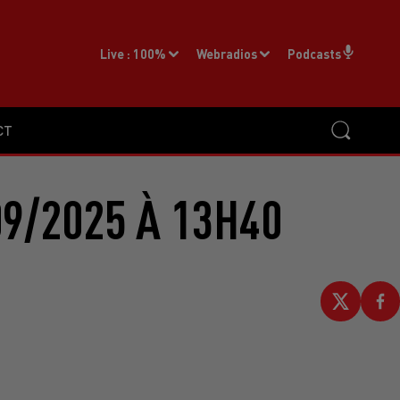
Live :
100%
Webradios
Podcasts
CT
9/2025 À 13H40