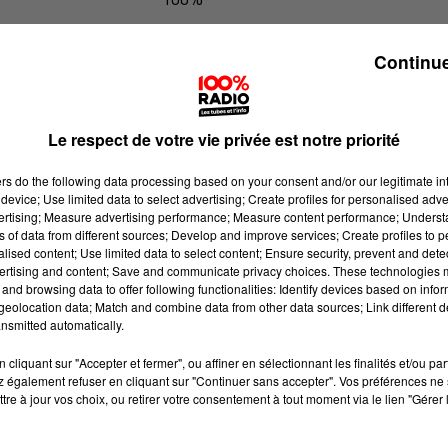
100% Radio l'agenda du Pays catala
Continue
Le respect de votre vie privée est notre priorité
ers
do the following data processing based on your consent and/or our legitimate int
device; Use limited data to select advertising; Create profiles for personalised adver
vertising; Measure advertising performance; Measure content performance; Unders
ns of data from different sources; Develop and improve services; Create profiles to 
alised content; Use limited data to select content; Ensure security, prevent and detect
ertising and content; Save and communicate privacy choices. These technologies
and browsing data to offer following functionalities: Identify devices based on infor
eolocation data; Match and combine data from other data sources; Link different de
nsmitted automatically.
cliquant sur "Accepter et fermer", ou affiner en sélectionnant les finalités et/ou pa
 également refuser en cliquant sur "Continuer sans accepter". Vos préférences ne 
tre à jour vos choix, ou retirer votre consentement à tout moment via le lien "Gérer 