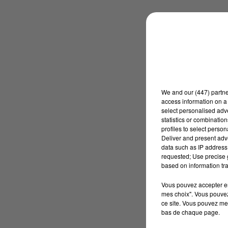
We and
our (447) partn
access information on a 
select personalised ad
statistics or combinatio
profiles to select person
Deliver and present adv
data such as IP address 
requested; Use precise g
based on information tra
Vous pouvez accepter en 
mes choix". Vous pouvez
ce site. Vous pouvez met
bas de chaque page.