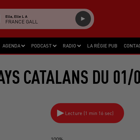
Ella, Elle L A
FRANCE GALL
AGENDA
PODCAST
RADIO
LA RÉGIE PUB
CONTA
AYS CATALANS DU 01/0
Lecture (1 min 16 sec)
100%