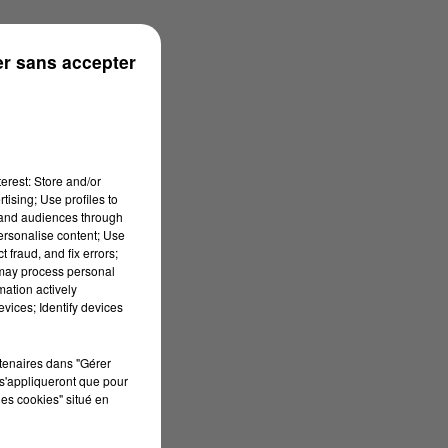
ns
r sans accepter
erest: Store and/or
tising; Use profiles to
tand audiences through
personalise content; Use
 fraud, and fix errors;
 may process personal
mation actively
vices; Identify devices
rtenaires dans "Gérer
s'appliqueront que pour
les cookies" situé en