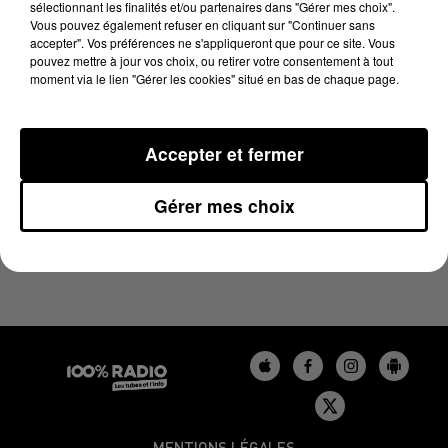
sélectionnant les finalités et/ou partenaires dans "Gérer mes choix".
29 novembre 2023 - 1 min 14 sec
Vous pouvez également refuser en cliquant sur "Continuer sans
L'AGENDA DU LOT DU 29/11/2023 À 06H45
accepter". Vos préférences ne s'appliqueront que pour ce site. Vous
pouvez mettre à jour vos choix, ou retirer votre consentement à tout
moment via le lien "Gérer les cookies" situé en bas de chaque page.
L'agenda du Lot
Accepter et fermer
Gérer mes choix
MENTIONS LÉGALES