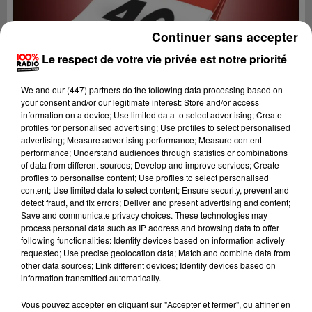
Continuer sans accepter
Le respect de votre vie privée est notre priorité
We and
our (447) partners
do the following data processing based on
your consent and/or our legitimate interest: Store and/or access
information on a device; Use limited data to select advertising; Create
profiles for personalised advertising; Use profiles to select personalised
advertising; Measure advertising performance; Measure content
performance; Understand audiences through statistics or combinations
of data from different sources; Develop and improve services; Create
profiles to personalise content; Use profiles to select personalised
content; Use limited data to select content; Ensure security, prevent and
detect fraud, and fix errors; Deliver and present advertising and content;
Lecture (1 min 14 sec)
Save and communicate privacy choices. These technologies may
process personal data such as IP address and browsing data to offer
following functionalities: Identify devices based on information actively
requested; Use precise geolocation data; Match and combine data from
other data sources; Link different devices; Identify devices based on
100%
information transmitted automatically.
100% Radio l'agenda du Lot
Vous pouvez accepter en cliquant sur "Accepter et fermer", ou affiner en