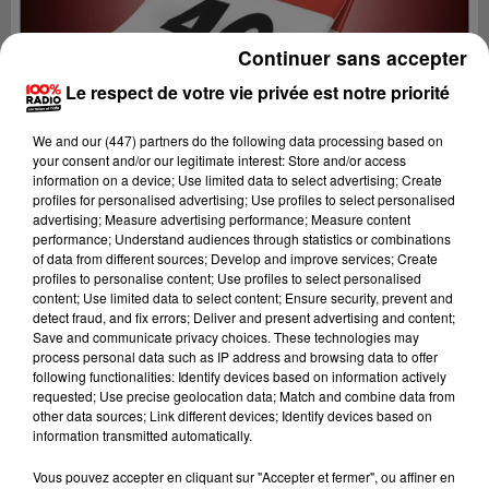
Continuer sans accepter
Le respect de votre vie privée est notre priorité
We and
our (447) partners
do the following data processing based on
your consent and/or our legitimate interest: Store and/or access
information on a device; Use limited data to select advertising; Create
profiles for personalised advertising; Use profiles to select personalised
advertising; Measure advertising performance; Measure content
performance; Understand audiences through statistics or combinations
of data from different sources; Develop and improve services; Create
profiles to personalise content; Use profiles to select personalised
content; Use limited data to select content; Ensure security, prevent and
detect fraud, and fix errors; Deliver and present advertising and content;
Lecture (1 min 15 sec)
Save and communicate privacy choices. These technologies may
process personal data such as IP address and browsing data to offer
following functionalities: Identify devices based on information actively
requested; Use precise geolocation data; Match and combine data from
other data sources; Link different devices; Identify devices based on
100%
information transmitted automatically.
100% Radio l'agenda du Lot
Vous pouvez accepter en cliquant sur "Accepter et fermer", ou affiner en