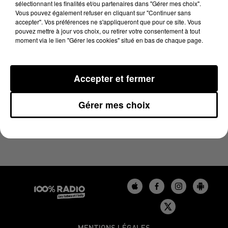
sélectionnant les finalités et/ou partenaires dans "Gérer mes choix".
29 avril 2024 - 1 min 15 sec
Vous pouvez également refuser en cliquant sur "Continuer sans
L'AGENDA DU LOT DU 29/04/2024 À 16H36
accepter". Vos préférences ne s'appliqueront que pour ce site. Vous
pouvez mettre à jour vos choix, ou retirer votre consentement à tout
moment via le lien "Gérer les cookies" situé en bas de chaque page.
L'agenda du Lot
Accepter et fermer
Gérer mes choix
MENTIONS LÉGALES