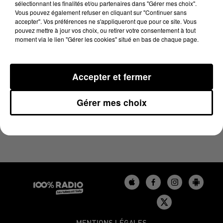
sélectionnant les finalités et/ou partenaires dans "Gérer mes choix".
28 juin 2025 - 1 min 14 sec
Vous pouvez également refuser en cliquant sur "Continuer sans
L'AGENDA DU LOT DU 28/06/2025 À 06H42
accepter". Vos préférences ne s'appliqueront que pour ce site. Vous
pouvez mettre à jour vos choix, ou retirer votre consentement à tout
moment via le lien "Gérer les cookies" situé en bas de chaque page.
L'agenda du Lot
Accepter et fermer
Gérer mes choix
MENTIONS LÉGALES