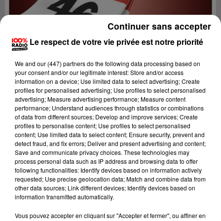
Continuer sans accepter
Le respect de votre vie privée est notre priorité
We and
our (447) partners
do the following data processing based on
your consent and/or our legitimate interest: Store and/or access
information on a device; Use limited data to select advertising; Create
profiles for personalised advertising; Use profiles to select personalised
advertising; Measure advertising performance; Measure content
performance; Understand audiences through statistics or combinations
of data from different sources; Develop and improve services; Create
profiles to personalise content; Use profiles to select personalised
content; Use limited data to select content; Ensure security, prevent and
detect fraud, and fix errors; Deliver and present advertising and content;
Lecture (1 min 14 sec)
Save and communicate privacy choices. These technologies may
process personal data such as IP address and browsing data to offer
following functionalities: Identify devices based on information actively
requested; Use precise geolocation data; Match and combine data from
other data sources; Link different devices; Identify devices based on
100%
information transmitted automatically.
100% Radio l'agenda du Lot
Vous pouvez accepter en cliquant sur "Accepter et fermer", ou affiner en