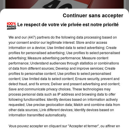
Continuer sans accepter
Le respect de votre vie privée est notre priorité
We and
our (447) partners
do the following data processing based on
your consent and/or our legitimate interest: Store and/or access
information on a device; Use limited data to select advertising; Create
profiles for personalised advertising; Use profiles to select personalised
advertising; Measure advertising performance; Measure content
performance; Understand audiences through statistics or combinations
of data from different sources; Develop and improve services; Create
profiles to personalise content; Use profiles to select personalised
content; Use limited data to select content; Ensure security, prevent and
detect fraud, and fix errors; Deliver and present advertising and content;
Lecture (1 min 13 sec)
Save and communicate privacy choices. These technologies may
process personal data such as IP address and browsing data to offer
following functionalities: Identify devices based on information actively
requested; Use precise geolocation data; Match and combine data from
other data sources; Link different devices; Identify devices based on
100%
information transmitted automatically.
100% Radio l'agenda du Lot
Vous pouvez accepter en cliquant sur "Accepter et fermer", ou affiner en