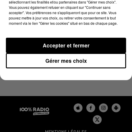
sélectionnant les finalités et/ou partenaires dans "Gérer mes choix".
28 février 2024 - 1 min 13 sec
Vous pouvez également refuser en cliquant sur "Continuer sans
L'AGENDA DU LOT DU 28/02/2024 À 16H36
accepter". Vos préférences ne s'appliqueront que pour ce site. Vous
pouvez mettre à jour vos choix, ou retirer votre consentement à tout
moment via le lien "Gérer les cookies" situé en bas de chaque page.
L'agenda du Lot
Accepter et fermer
Gérer mes choix
MENTIONS LÉGALES