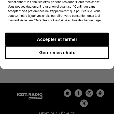
sélectionnant les finalités et/ou partenaires dans "Gérer mes choix".
27 juin 2025 - 1 min 15 sec
Vous pouvez également refuser en cliquant sur "Continuer sans
L'AGENDA DU LOT DU 27/06/2025 À 16H39
accepter". Vos préférences ne s'appliqueront que pour ce site. Vous
pouvez mettre à jour vos choix, ou retirer votre consentement à tout
moment via le lien "Gérer les cookies" situé en bas de chaque page.
L'agenda du Lot
Accepter et fermer
Gérer mes choix
MENTIONS LÉGALES