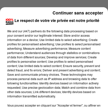
Continuer sans accepter
Le respect de votre vie privée est notre priorité
We and
our (447) partners
do the following data processing based on
your consent and/or our legitimate interest: Store and/or access
information on a device; Use limited data to select advertising; Create
profiles for personalised advertising; Use profiles to select personalised
advertising; Measure advertising performance; Measure content
performance; Understand audiences through statistics or combinations
of data from different sources; Develop and improve services; Create
profiles to personalise content; Use profiles to select personalised
content; Use limited data to select content; Ensure security, prevent and
detect fraud, and fix errors; Deliver and present advertising and content;
Lecture (1 min 15 sec)
Save and communicate privacy choices. These technologies may
process personal data such as IP address and browsing data to offer
following functionalities: Identify devices based on information actively
requested; Use precise geolocation data; Match and combine data from
other data sources; Link different devices; Identify devices based on
100%
information transmitted automatically.
100% Radio l'agenda du Lot
Vous pouvez accepter en cliquant sur "Accepter et fermer", ou affiner en