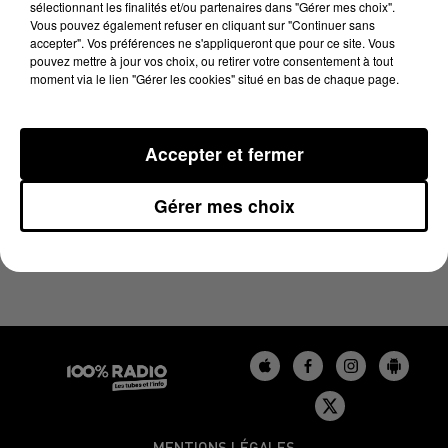
sélectionnant les finalités et/ou partenaires dans "Gérer mes choix".
27 février 2025 - 1 min 13 sec
Vous pouvez également refuser en cliquant sur "Continuer sans
L'AGENDA DU LOT DU 27/02/2025 À 10H40
accepter". Vos préférences ne s'appliqueront que pour ce site. Vous
pouvez mettre à jour vos choix, ou retirer votre consentement à tout
moment via le lien "Gérer les cookies" situé en bas de chaque page.
L'agenda du Lot
Accepter et fermer
Gérer mes choix
MENTIONS LÉGALES