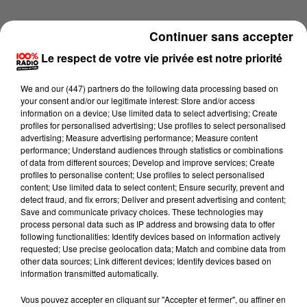
Continuer sans accepter
Le respect de votre vie privée est notre priorité
We and
our (447) partners
do the following data processing based on
your consent and/or our legitimate interest: Store and/or access
information on a device; Use limited data to select advertising; Create
profiles for personalised advertising; Use profiles to select personalised
advertising; Measure advertising performance; Measure content
performance; Understand audiences through statistics or combinations
of data from different sources; Develop and improve services; Create
profiles to personalise content; Use profiles to select personalised
content; Use limited data to select content; Ensure security, prevent and
detect fraud, and fix errors; Deliver and present advertising and content;
Lecture (1 min 13 sec)
Save and communicate privacy choices. These technologies may
process personal data such as IP address and browsing data to offer
following functionalities: Identify devices based on information actively
requested; Use precise geolocation data; Match and combine data from
other data sources; Link different devices; Identify devices based on
100%
information transmitted automatically.
100% Radio l'agenda du Lot
Vous pouvez accepter en cliquant sur "Accepter et fermer", ou affiner en