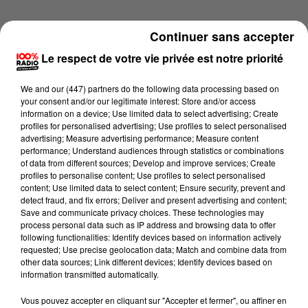
Continuer sans accepter
Le respect de votre vie privée est notre priorité
We and
our (447) partners
do the following data processing based on
your consent and/or our legitimate interest: Store and/or access
information on a device; Use limited data to select advertising; Create
profiles for personalised advertising; Use profiles to select personalised
advertising; Measure advertising performance; Measure content
performance; Understand audiences through statistics or combinations
of data from different sources; Develop and improve services; Create
profiles to personalise content; Use profiles to select personalised
content; Use limited data to select content; Ensure security, prevent and
detect fraud, and fix errors; Deliver and present advertising and content;
Lecture (1 min 13 sec)
Save and communicate privacy choices. These technologies may
process personal data such as IP address and browsing data to offer
following functionalities: Identify devices based on information actively
requested; Use precise geolocation data; Match and combine data from
other data sources; Link different devices; Identify devices based on
100%
information transmitted automatically.
100% Radio l'agenda du Lot
Vous pouvez accepter en cliquant sur "Accepter et fermer", ou affiner en