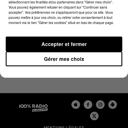
sélectionnant les finalités et/ou partenaires dans "Gérer mes choix".
26 février 2025 - 1 min 13 sec
Vous pouvez également refuser en cliquant sur "Continuer sans
L'AGENDA DU LOT DU 26/02/2025 À 16H38
accepter". Vos préférences ne s'appliqueront que pour ce site. Vous
pouvez mettre à jour vos choix, ou retirer votre consentement à tout
moment via le lien "Gérer les cookies" situé en bas de chaque page.
L'agenda du Lot
Accepter et fermer
Gérer mes choix
MENTIONS LÉGALES