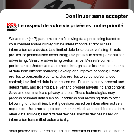
Continuer sans accepter
Le respect de votre vie privée est notre priorité
We and
our (447) partners
do the following data processing based on
your consent and/or our legitimate interest: Store and/or access
information on a device; Use limited data to select advertising; Create
profiles for personalised advertising; Use profiles to select personalised
advertising; Measure advertising performance; Measure content
performance; Understand audiences through statistics or combinations
of data from different sources; Develop and improve services; Create
profiles to personalise content; Use profiles to select personalised
content; Use limited data to select content; Ensure security, prevent and
detect fraud, and fix errors; Deliver and present advertising and content;
Lecture (1 min 14 sec)
Save and communicate privacy choices. These technologies may
process personal data such as IP address and browsing data to offer
following functionalities: Identify devices based on information actively
requested; Use precise geolocation data; Match and combine data from
other data sources; Link different devices; Identify devices based on
100%
information transmitted automatically.
100% Radio l'agenda du Lot
Vous pouvez accepter en cliquant sur "Accepter et fermer", ou affiner en