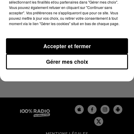
sélectionnant les finalités et/ou partenaires dans "Gérer mes choix".
26 janvier 2024 - 1 min 14 sec
Vous pouvez également refuser en cliquant sur "Continuer sans
L'AGENDA DU LOT DU 26/01/2024 À 07H49
accepter". Vos préférences ne s'appliqueront que pour ce site. Vous
pouvez mettre à jour vos choix, ou retirer votre consentement à tout
moment via le lien "Gérer les cookies" situé en bas de chaque page.
L'agenda du Lot
Accepter et fermer
Gérer mes choix
MENTIONS LÉGALES