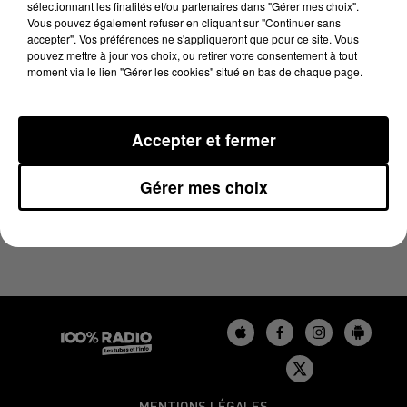
sélectionnant les finalités et/ou partenaires dans "Gérer mes choix".
24 août 2025 - 1 min 9 sec
Vous pouvez également refuser en cliquant sur "Continuer sans
L'AGENDA DU LOT DU 24/08/2025 À 08H42
accepter". Vos préférences ne s'appliqueront que pour ce site. Vous
pouvez mettre à jour vos choix, ou retirer votre consentement à tout
moment via le lien "Gérer les cookies" situé en bas de chaque page.
L'agenda du Lot
Accepter et fermer
Gérer mes choix
MENTIONS LÉGALES