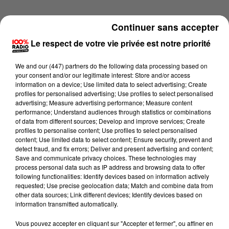
Continuer sans accepter
Le respect de votre vie privée est notre priorité
We and
our (447) partners
do the following data processing based on
your consent and/or our legitimate interest: Store and/or access
information on a device; Use limited data to select advertising; Create
profiles for personalised advertising; Use profiles to select personalised
advertising; Measure advertising performance; Measure content
performance; Understand audiences through statistics or combinations
of data from different sources; Develop and improve services; Create
profiles to personalise content; Use profiles to select personalised
content; Use limited data to select content; Ensure security, prevent and
detect fraud, and fix errors; Deliver and present advertising and content;
Lecture (1 min 9 sec)
Save and communicate privacy choices. These technologies may
process personal data such as IP address and browsing data to offer
following functionalities: Identify devices based on information actively
requested; Use precise geolocation data; Match and combine data from
other data sources; Link different devices; Identify devices based on
100%
information transmitted automatically.
100% Radio l'agenda du Lot
Vous pouvez accepter en cliquant sur "Accepter et fermer", ou affiner en