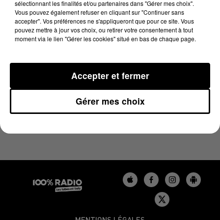
sélectionnant les finalités et/ou partenaires dans "Gérer mes choix".
24 juillet 2023 - 1 min 21 sec
Vous pouvez également refuser en cliquant sur "Continuer sans
L'AGENDA DU LOT DU 24/07/2023 À 07H49
accepter". Vos préférences ne s'appliqueront que pour ce site. Vous
pouvez mettre à jour vos choix, ou retirer votre consentement à tout
moment via le lien "Gérer les cookies" situé en bas de chaque page.
L'agenda du Lot
Accepter et fermer
Gérer mes choix
MENTIONS LÉGALES