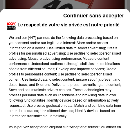
Continuer sans accepter
Le respect de votre vie privée est notre priorité
We and
our (447) partners
do the following data processing based on
your consent and/or our legitimate interest: Store and/or access
information on a device; Use limited data to select advertising; Create
profiles for personalised advertising; Use profiles to select personalised
advertising; Measure advertising performance; Measure content
performance; Understand audiences through statistics or combinations
of data from different sources; Develop and improve services; Create
profiles to personalise content; Use profiles to select personalised
content; Use limited data to select content; Ensure security, prevent and
detect fraud, and fix errors; Deliver and present advertising and content;
Lecture (1 min 21 sec)
Save and communicate privacy choices. These technologies may
process personal data such as IP address and browsing data to offer
following functionalities: Identify devices based on information actively
requested; Use precise geolocation data; Match and combine data from
other data sources; Link different devices; Identify devices based on
100%
information transmitted automatically.
100% Radio l'agenda du Lot
Vous pouvez accepter en cliquant sur "Accepter et fermer", ou affiner en