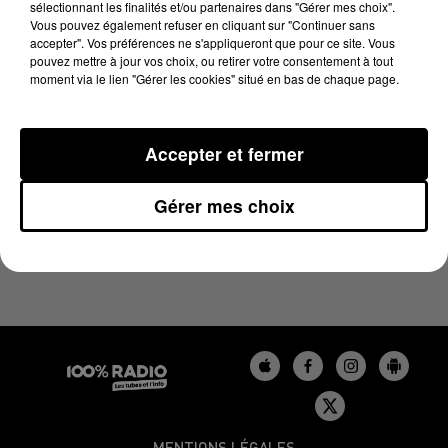
sélectionnant les finalités et/ou partenaires dans "Gérer mes choix".
24 mai 2024 - 1 min 14 sec
Vous pouvez également refuser en cliquant sur "Continuer sans
L'AGENDA DU LOT DU 24/05/2024 À 07H51
accepter". Vos préférences ne s'appliqueront que pour ce site. Vous
pouvez mettre à jour vos choix, ou retirer votre consentement à tout
moment via le lien "Gérer les cookies" situé en bas de chaque page.
L'agenda du Lot
Accepter et fermer
Gérer mes choix
MENTIONS LÉGALES