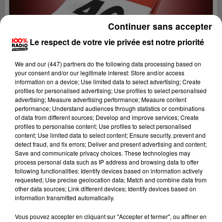
Continuer sans accepter
Le respect de votre vie privée est notre priorité
We and
our (447) partners
do the following data processing based on
your consent and/or our legitimate interest: Store and/or access
information on a device; Use limited data to select advertising; Create
profiles for personalised advertising; Use profiles to select personalised
advertising; Measure advertising performance; Measure content
performance; Understand audiences through statistics or combinations
of data from different sources; Develop and improve services; Create
profiles to personalise content; Use profiles to select personalised
content; Use limited data to select content; Ensure security, prevent and
detect fraud, and fix errors; Deliver and present advertising and content;
Lecture (1 min 14 sec)
Save and communicate privacy choices. These technologies may
process personal data such as IP address and browsing data to offer
following functionalities: Identify devices based on information actively
requested; Use precise geolocation data; Match and combine data from
other data sources; Link different devices; Identify devices based on
100%
information transmitted automatically.
100% Radio l'agenda du Lot
Vous pouvez accepter en cliquant sur "Accepter et fermer", ou affiner en