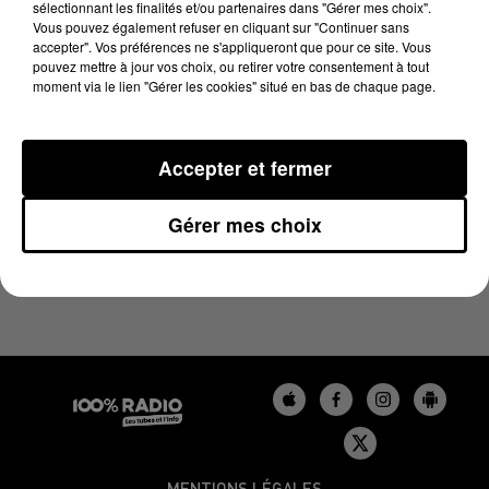
sélectionnant les finalités et/ou partenaires dans "Gérer mes choix".
23 mai 2025 - 1 min 16 sec
Vous pouvez également refuser en cliquant sur "Continuer sans
L'AGENDA DU LOT DU 23/05/2025 À 13H37
accepter". Vos préférences ne s'appliqueront que pour ce site. Vous
pouvez mettre à jour vos choix, ou retirer votre consentement à tout
moment via le lien "Gérer les cookies" situé en bas de chaque page.
L'agenda du Lot
Accepter et fermer
Gérer mes choix
MENTIONS LÉGALES