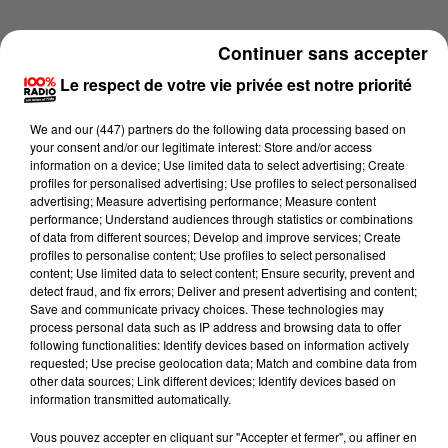
Continuer sans accepter
Le respect de votre vie privée est notre priorité
We and
our (447) partners
do the following data processing based on
your consent and/or our legitimate interest: Store and/or access
information on a device; Use limited data to select advertising; Create
profiles for personalised advertising; Use profiles to select personalised
advertising; Measure advertising performance; Measure content
performance; Understand audiences through statistics or combinations
of data from different sources; Develop and improve services; Create
profiles to personalise content; Use profiles to select personalised
content; Use limited data to select content; Ensure security, prevent and
detect fraud, and fix errors; Deliver and present advertising and content;
Lecture (1 min 16 sec)
Save and communicate privacy choices. These technologies may
process personal data such as IP address and browsing data to offer
following functionalities: Identify devices based on information actively
requested; Use precise geolocation data; Match and combine data from
other data sources; Link different devices; Identify devices based on
100%
information transmitted automatically.
100% Radio l'agenda du Lot
Vous pouvez accepter en cliquant sur "Accepter et fermer", ou affiner en