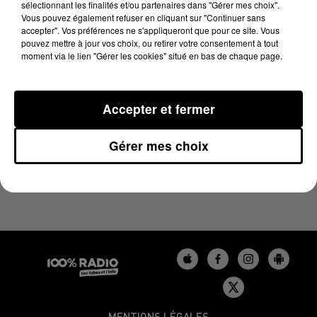
sélectionnant les finalités et/ou partenaires dans "Gérer mes choix".
23 avril 2025 - 1 min 14 sec
Vous pouvez également refuser en cliquant sur "Continuer sans
L'AGENDA DU LOT DU 23/04/2025 À 16H38
accepter". Vos préférences ne s'appliqueront que pour ce site. Vous
pouvez mettre à jour vos choix, ou retirer votre consentement à tout
moment via le lien "Gérer les cookies" situé en bas de chaque page.
L'agenda du Lot
Accepter et fermer
Gérer mes choix
MENTIONS LÉGALES