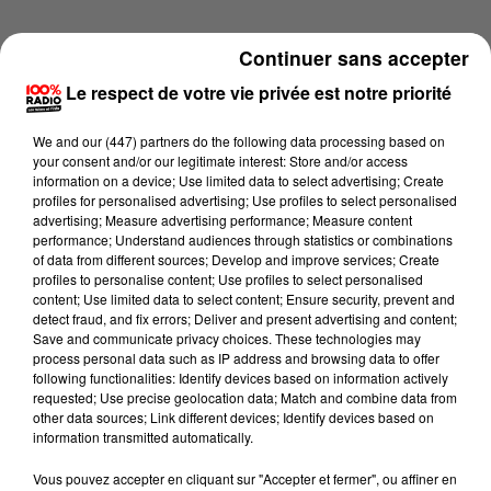
Continuer sans accepter
Le respect de votre vie privée est notre priorité
We and
our (447) partners
do the following data processing based on
your consent and/or our legitimate interest: Store and/or access
information on a device; Use limited data to select advertising; Create
profiles for personalised advertising; Use profiles to select personalised
advertising; Measure advertising performance; Measure content
performance; Understand audiences through statistics or combinations
of data from different sources; Develop and improve services; Create
profiles to personalise content; Use profiles to select personalised
content; Use limited data to select content; Ensure security, prevent and
detect fraud, and fix errors; Deliver and present advertising and content;
Lecture (1 min 14 sec)
Save and communicate privacy choices. These technologies may
process personal data such as IP address and browsing data to offer
following functionalities: Identify devices based on information actively
requested; Use precise geolocation data; Match and combine data from
other data sources; Link different devices; Identify devices based on
100%
information transmitted automatically.
100% Radio l'agenda du Lot
Vous pouvez accepter en cliquant sur "Accepter et fermer", ou affiner en