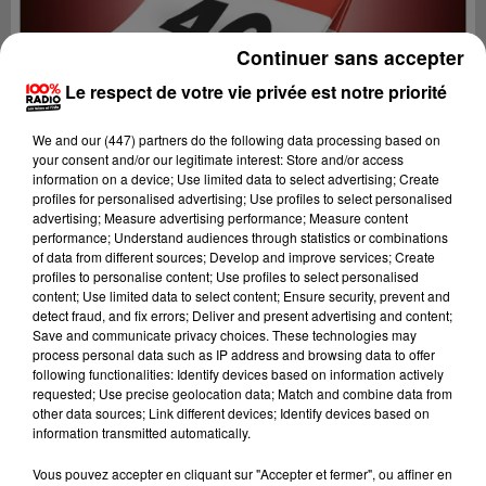
Continuer sans accepter
Le respect de votre vie privée est notre priorité
We and
our (447) partners
do the following data processing based on
your consent and/or our legitimate interest: Store and/or access
information on a device; Use limited data to select advertising; Create
profiles for personalised advertising; Use profiles to select personalised
advertising; Measure advertising performance; Measure content
performance; Understand audiences through statistics or combinations
of data from different sources; Develop and improve services; Create
profiles to personalise content; Use profiles to select personalised
content; Use limited data to select content; Ensure security, prevent and
detect fraud, and fix errors; Deliver and present advertising and content;
Lecture (1 min 14 sec)
Save and communicate privacy choices. These technologies may
process personal data such as IP address and browsing data to offer
following functionalities: Identify devices based on information actively
requested; Use precise geolocation data; Match and combine data from
other data sources; Link different devices; Identify devices based on
100%
information transmitted automatically.
100% Radio l'agenda du Lot
Vous pouvez accepter en cliquant sur "Accepter et fermer", ou affiner en