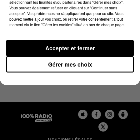
sélectionnant les finalités et/ou partenaires dans "Gérer mes choix".
23 avril 2024 - 1 min 14 sec
Vous pouvez également refuser en cliquant sur "Continuer sans
L'AGENDA DU LOT DU 23/04/2024 À 07H50
accepter". Vos préférences ne s'appliqueront que pour ce site. Vous
pouvez mettre à jour vos choix, ou retirer votre consentement à tout
moment via le lien "Gérer les cookies" situé en bas de chaque page.
L'agenda du Lot
Accepter et fermer
Gérer mes choix
MENTIONS LÉGALES