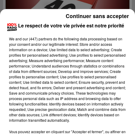
Continuer sans accepter
Le respect de votre vie privée est notre priorité
We and
our (447) partners
do the following data processing based on
your consent and/or our legitimate interest: Store and/or access
information on a device; Use limited data to select advertising; Create
profiles for personalised advertising; Use profiles to select personalised
advertising; Measure advertising performance; Measure content
performance; Understand audiences through statistics or combinations
of data from different sources; Develop and improve services; Create
profiles to personalise content; Use profiles to select personalised
content; Use limited data to select content; Ensure security, prevent and
detect fraud, and fix errors; Deliver and present advertising and content;
Lecture (1 min 14 sec)
Save and communicate privacy choices. These technologies may
process personal data such as IP address and browsing data to offer
following functionalities: Identify devices based on information actively
requested; Use precise geolocation data; Match and combine data from
other data sources; Link different devices; Identify devices based on
100%
information transmitted automatically.
100% Radio l'agenda du Lot
Vous pouvez accepter en cliquant sur "Accepter et fermer", ou affiner en