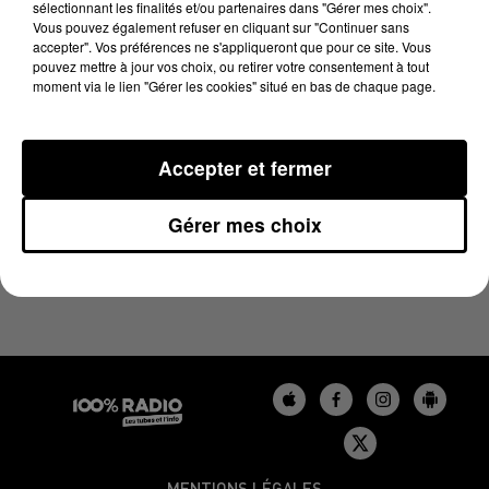
sélectionnant les finalités et/ou partenaires dans "Gérer mes choix".
22 mai 2024 - 1 min 14 sec
Vous pouvez également refuser en cliquant sur "Continuer sans
L'AGENDA DU LOT DU 22/05/2024 À 07H50
accepter". Vos préférences ne s'appliqueront que pour ce site. Vous
pouvez mettre à jour vos choix, ou retirer votre consentement à tout
moment via le lien "Gérer les cookies" situé en bas de chaque page.
L'agenda du Lot
Accepter et fermer
Gérer mes choix
MENTIONS LÉGALES